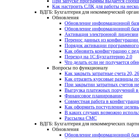
При запуске программы выдается сооб
Как настроить СЛК для работы на неск
ВДГБ: Бухгалтерия для некоммерческой орга
Обновления
Обновление информационной базы
Обновление информационной базы 
Активация электронной лицензии
Перенос данных из конфигурации 
Порядок активации программного
Как обновить конфигурацию с ред
Переход на 1С:Бухгалтерию 2.0
Что делать если не получается обн
Вопросы по функционалу
Как закрыть затратные счета 20, 
Как отразить курсовые разницы по
При закрытии затратных счетов не
Выгрузка платежных поручений в
Финансовое планирование
Совместная работа в конфигураци
Как оформить поступление целевы
В каких случаях возможно исполь
Рассылка СМС
ВДГБ: Бухгалтерия для некоммерческих партн
Обновления
Обновление информационной базы