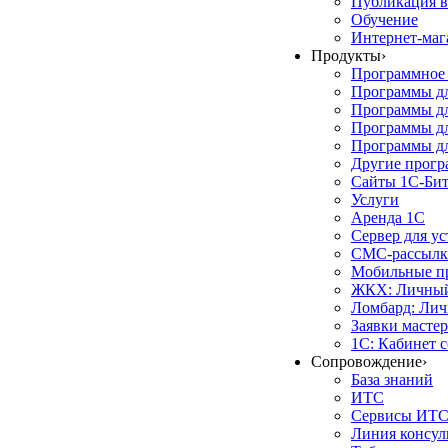
Публикация в
Обучение
Интернет-маг
Продукты
›
Программное 
Программы д
Программы дл
Программы д
Программы дл
Другие прог
Сайты 1С-Би
Услуги
Аренда 1С
Сервер для у
СМС-рассылк
Мобильные п
ЖКХ: Личный
Ломбард: Лич
Заявки масте
1С: Кабинет 
Сопровождение
›
База знаний
ИТС
Сервисы ИТ
Линия консул