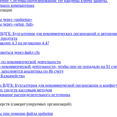
щение: СистемаЛицензирования: Не найдены ключи защиты.
ольких компьютерах
низации
 через «updsetup»
через «setup_full»
ВДГБ: Бухгалтерия для некоммерческих организаций и автоном
 продукта
акции 4.3 на редакцию 4.4?
овиться через файл cfu
26 по некоммерческой деятельности
 некоммерческой деятельности, чтобы они не попадали на 91 сче
 заполняется аналитика по 86 счету
 Казначейство
и ВДГБ: Бухгалтерия для некоммерческой организации и конфиг
х средств кассовым методом
зование распределительного источника
ерств (саморегулируемых организаций)
 при помощи файла updsetup