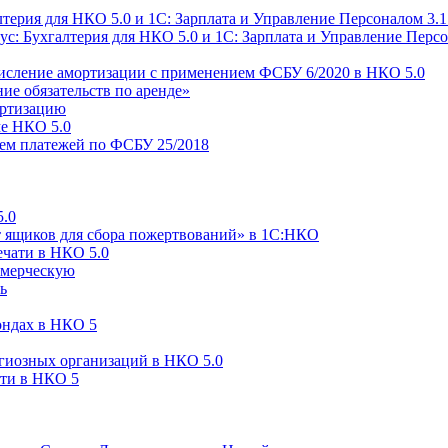
ерия для НКО 5.0 и 1С: Зарплата и Управление Персоналом 3.1
ус: Бухгалтерия для НКО 5.0 и 1С: Зарплата и Управление Персо
ачисление амортизации с применением ФСБУ 6/2020 в НКО 5.0
ие обязательств по аренде»
ортизацию
ме НКО 5.0
ем платежей по ФСБУ 25/2018
5.0
т ящиков для сбора пожертвований» в 1С:НКО
ечати в НКО 5.0
ммерческую
ь
ондах в НКО 5
гиозных организаций в НКО 5.0
сти в НКО 5