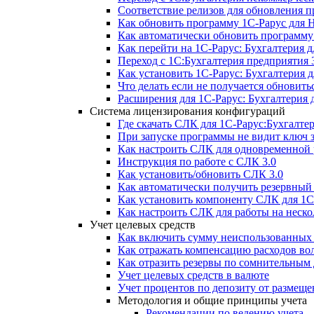
Соответствие релизов для обновления 
Как обновить программу 1С-Рарус для 
Как автоматически обновить программу
Как перейти на 1С-Рарус: Бухгалтерия д
Переход с 1С:Бухгалтерия предприятия 3
Как установить 1С-Рарус: Бухгалтерия 
Что делать если не получается обновитьс
Расширения для 1С-Рарус: Бухгалтерия 
Система лицензирования конфигураций
Где скачать СЛК для 1С-Рарус:Бухгалте
При запуске программы не видит ключ
Как настроить СЛК для одновременной р
Инструкция по работе с СЛК 3.0
Как установить/обновить СЛК 3.0
Как автоматически получить резервны
Как установить компоненту СЛК для 1С
Как настроить СЛК для работы на неск
Учет целевых средств
Как включить сумму неиспользованных 
Как отражать компенсацию расходов во
Как отразить резервы по сомнительным
Учет целевых средств в валюте
Учет процентов по депозиту от размещ
Методология и общие принципы учета
Рекомендации по ведению учета