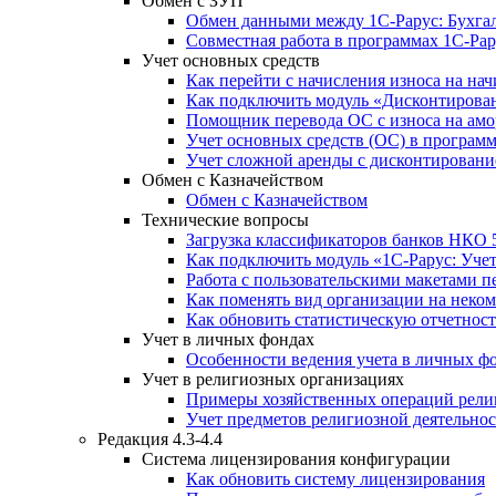
Обмен с ЗУП
Обмен данными между 1С-Рарус: Бухгалт
Совместная работа в программах 1С-Рар
Учет основных средств
Как перейти с начисления износа на н
Как подключить модуль «Дисконтирован
Помощник перевода ОС с износа на ам
Учет основных средств (ОС) в програм
Учет сложной аренды с дисконтировани
Обмен с Казначейством
Обмен с Казначейством
Технические вопросы
Загрузка классификаторов банков НКО 
Как подключить модуль «1С-Рарус: Уче
Работа с пользовательскими макетами п
Как поменять вид организации на неко
Как обновить статистическую отчетност
Учет в личных фондах
Особенности ведения учета в личных ф
Учет в религиозных организациях
Примеры хозяйственных операций рели
Учет предметов религиозной деятельно
Редакция 4.3-4.4
Система лицензирования конфигурации
Как обновить систему лицензирования