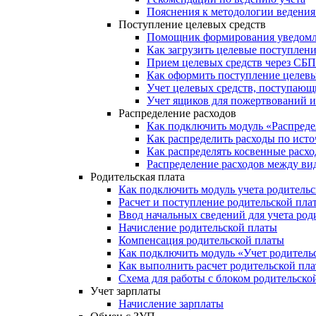
Пояснения к методологии ведения 
Поступление целевых средств
Помощник формирования уведомле
Как загрузить целевые поступлени
Прием целевых средств через СБП
Как оформить поступление целевы
Учет целевых средств, поступающи
Учет ящиков для пожертвований и
Распределение расходов
Как подключить модуль «Распреде
Как распределить расходы по ист
Как распределять косвенные расх
Распределение расходов между ви
Родительская плата
Как подключить модуль учета родитель
Расчет и поступление родительской пла
Ввод начальных сведений для учета род
Начисление родительской платы
Компенсация родительской платы
Как подключить модуль «Учет родитель
Как выполнить расчет родительской пл
Схема для работы с блоком родительско
Учет зарплаты
Начисление зарплаты