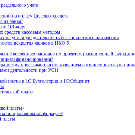
раздельного учета
ний на оплату Целевых средств
я из банка?
 по QR-коду
х средств кассовым методом
х на уставную деятельность без конкретного назначения
 актов вскрытия ящиков в НКО 5
ление косвенных расходов по проектам (расширенный функцион
очникам финансирования?
оды между проектами с использованием расширенного функцион
дами деятельности при УСН
ской платы в 1С:Бухгалтерия и 1С:Общепит
ты
ительской платы
ской платы»
аты по произвольной формуле?
й платы