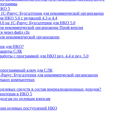
программы
НКО 5
 1С-Рарус: Бухгалтерия для некоммерческой организации
ля НКО 5.0 с редакций 4.3 и 4.4
.0 на 1С-Рарус: Бухгалтерия для НКО 5.0
для некоммерческой организации Проф версии
я через файл cfu
для некоммерческой организации
рия для НКО?
 защиты СЛК
аботы с программой для НКО ред. 4.4 и ред. 5.0
й программный ключ для СЛК
-Рарус: Бухгалтерия для некоммерческой организации
ольких компьютерах
целевых средств в состав внереализационных доходов?
лонтерам в НКО 5
 долгам по целевым взносам
ения целевых поступлений НКО