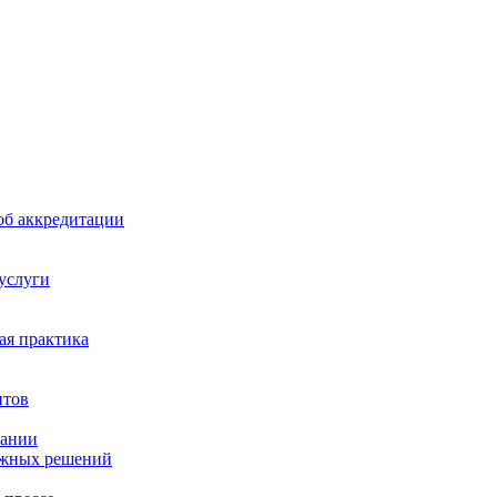
б аккредитации
 услуги
я практика
нтов
пании
ажных решений