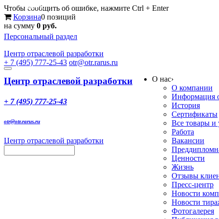
Меню
Чтобы сообщить об ошибке, нажмите Ctrl + Enter
Корзина
0 позиций
на сумму
0 руб.
Персональный раздел
Центр
отраслевой разработки
+ 7 (495) 777-25-43
otr@otr.rarus.ru
Toggle
О нас
›
navigation
Центр отраслевой разработки
О компании
Информация о
+ 7 (495) 777-25-43
История
Сертификаты
otr@otr.rarus.ru
Все товары и
Работа
Центр отраслевой разработки
Вакансии
Преддипломна
Ценности
Жизнь
Отзывы клие
Пресс-центр
Новости ком
Новости тир
Фотогалерея