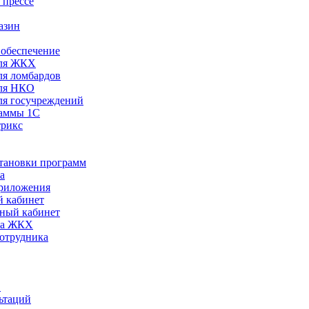
 прессе
азин
обеспечение
ля ЖКХ
я ломбардов
ля НКО
я госучреждений
раммы 1С
трикс
становки программ
а
риложения
 кабинет
ный кабинет
ра ЖКХ
сотрудника
С
ьтаций