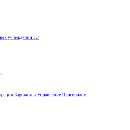
ных учреждений 7.7
т
урации Зарплата и Управление Персоналом