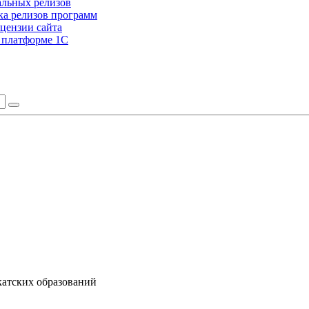
альных релизов
а релизов программ
цензии сайта
а платформе 1С
катских образований