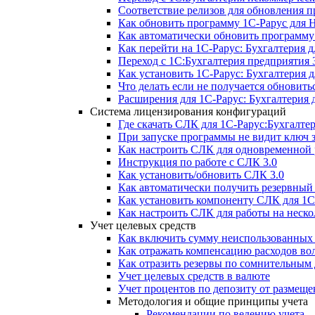
Соответствие релизов для обновления 
Как обновить программу 1С-Рарус для 
Как автоматически обновить программу
Как перейти на 1С-Рарус: Бухгалтерия д
Переход с 1С:Бухгалтерия предприятия 3
Как установить 1С-Рарус: Бухгалтерия 
Что делать если не получается обновитьс
Расширения для 1С-Рарус: Бухгалтерия 
Система лицензирования конфигураций
Где скачать СЛК для 1С-Рарус:Бухгалте
При запуске программы не видит ключ
Как настроить СЛК для одновременной р
Инструкция по работе с СЛК 3.0
Как установить/обновить СЛК 3.0
Как автоматически получить резервны
Как установить компоненту СЛК для 1С
Как настроить СЛК для работы на неск
Учет целевых средств
Как включить сумму неиспользованных 
Как отражать компенсацию расходов во
Как отразить резервы по сомнительным
Учет целевых средств в валюте
Учет процентов по депозиту от размещ
Методология и общие принципы учета
Рекомендации по ведению учета