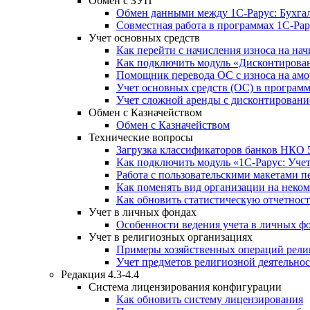
Обмен с ЗУП
Обмен данными между 1С-Рарус: Бухгалт
Совместная работа в программах 1С-Рар
Учет основных средств
Как перейти с начисления износа на н
Как подключить модуль «Дисконтирован
Помощник перевода ОС с износа на ам
Учет основных средств (ОС) в програм
Учет сложной аренды с дисконтировани
Обмен с Казначейством
Обмен с Казначейством
Технические вопросы
Загрузка классификаторов банков НКО 
Как подключить модуль «1С-Рарус: Уче
Работа с пользовательскими макетами п
Как поменять вид организации на неко
Как обновить статистическую отчетност
Учет в личных фондах
Особенности ведения учета в личных ф
Учет в религиозных организациях
Примеры хозяйственных операций рели
Учет предметов религиозной деятельно
Редакция 4.3-4.4
Система лицензирования конфигурации
Как обновить систему лицензирования