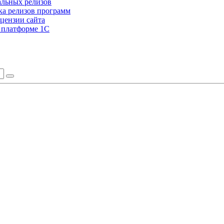
альных релизов
а релизов программ
цензии сайта
а платформе 1С