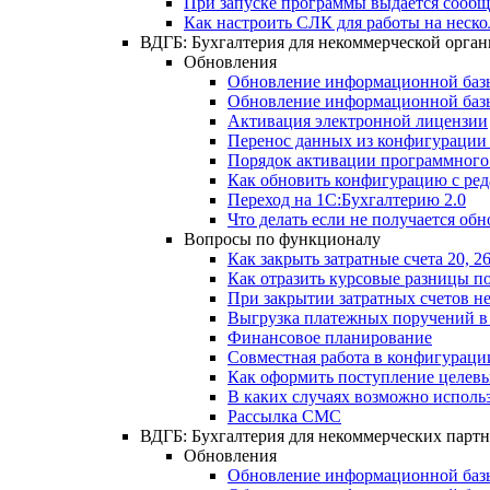
При запуске программы выдается сооб
Как настроить СЛК для работы на неск
ВДГБ: Бухгалтерия для некоммерческой орга
Обновления
Обновление информационной базы
Обновление информационной базы 
Активация электронной лицензии
Перенос данных из конфигурации 
Порядок активации программного
Как обновить конфигурацию с ред
Переход на 1С:Бухгалтерию 2.0
Что делать если не получается обн
Вопросы по функционалу
Как закрыть затратные счета 20, 
Как отразить курсовые разницы по
При закрытии затратных счетов не
Выгрузка платежных поручений в
Финансовое планирование
Совместная работа в конфигураци
Как оформить поступление целевы
В каких случаях возможно исполь
Рассылка СМС
ВДГБ: Бухгалтерия для некоммерческих партн
Обновления
Обновление информационной базы