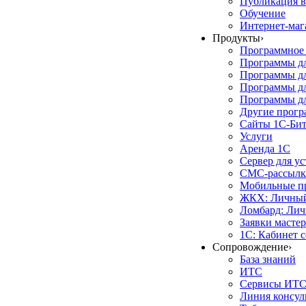
Публикация в
Обучение
Интернет-маг
Продукты
›
Программное 
Программы д
Программы дл
Программы д
Программы дл
Другие прог
Сайты 1С-Би
Услуги
Аренда 1С
Сервер для у
СМС-рассылк
Мобильные п
ЖКХ: Личный
Ломбард: Лич
Заявки масте
1С: Кабинет 
Сопровождение
›
База знаний
ИТС
Сервисы ИТ
Линия консул