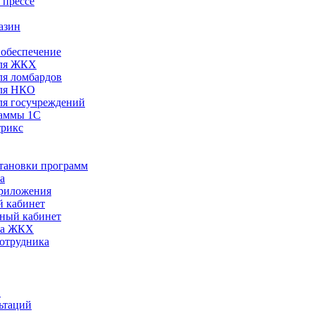
 прессе
азин
обеспечение
ля ЖКХ
я ломбардов
ля НКО
я госучреждений
раммы 1С
трикс
становки программ
а
риложения
 кабинет
ный кабинет
ра ЖКХ
сотрудника
С
ьтаций