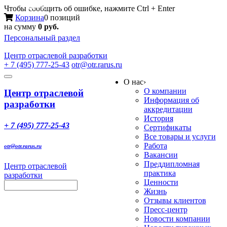
Меню
Чтобы сообщить об ошибке, нажмите Ctrl + Enter
Корзина
0 позиций
на сумму
0 руб.
Персональный раздел
Центр
отраслевой разработки
+ 7 (495) 777-25-43
otr@otr.rarus.ru
Toggle
О нас
›
navigation
О компании
Центр отраслевой
Информация об
разработки
аккредитации
История
+ 7 (495) 777-25-43
Сертификаты
Все товары и услуги
Работа
otr@otr.rarus.ru
Вакансии
Преддипломная
Центр отраслевой
практика
разработки
Ценности
Жизнь
Отзывы клиентов
Пресс-центр
Новости компании