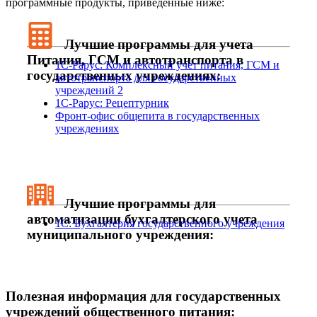
программные продукты, приведенные ниже:
Лучшие программы для учета
Питания, ГСМ и автотранспорта в
1С-Рарус: Комплексный учет питания, ГСМ и
государственных учреждениях:
автотранспорта для государственных
учреждений 2
1С-Рарус: Рецептурник
Фронт-офис общепита в государственных
учреждениях
Лучшие программы для
автоматизации бухгалтерского учета
1С: Бухгалтерия государственного учреждения
муниципального учреждения:
Полезная информация для государственных
учреждений общественного питания: