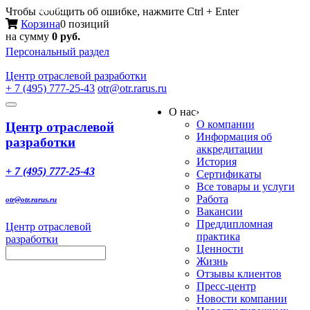
Меню
Чтобы сообщить об ошибке, нажмите Ctrl + Enter
Корзина
0 позиций
на сумму
0 руб.
Персональный раздел
Центр
отраслевой разработки
+ 7 (495) 777-25-43
otr@otr.rarus.ru
Toggle
О нас
›
navigation
О компании
Центр отраслевой
Информация об
разработки
аккредитации
История
+ 7 (495) 777-25-43
Сертификаты
Все товары и услуги
Работа
otr@otr.rarus.ru
Вакансии
Преддипломная
Центр отраслевой
практика
разработки
Ценности
Жизнь
Отзывы клиентов
Пресс-центр
Новости компании