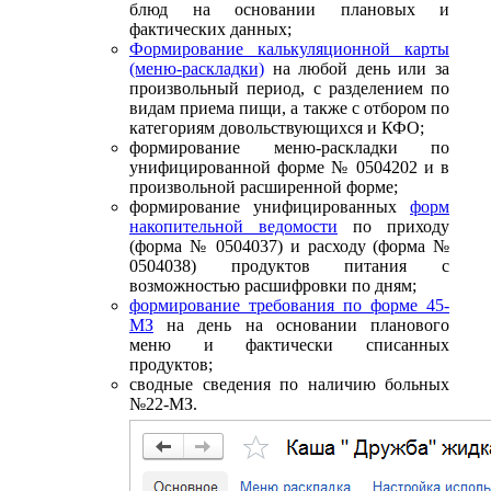
блюд на основании плановых и
фактических данных;
Формирование калькуляционной карты
(меню-раскладки)
на любой день или за
произвольный период, с разделением по
видам приема пищи, а также с отбором по
категориям довольствующихся и КФО;
формирование меню-раскладки по
унифицированной форме № 0504202 и в
произвольной расширенной форме;
формирование унифицированных
форм
накопительной ведомости
по приходу
(форма № 0504037) и расходу (форма №
0504038) продуктов питания с
возможностью расшифровки по дням;
формирование требования по форме 45-
МЗ
на день на основании планового
меню и фактически списанных
продуктов;
сводные сведения по наличию больных
№22-МЗ.