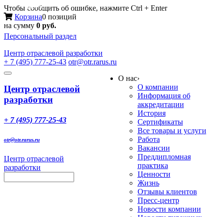
Меню
Чтобы сообщить об ошибке, нажмите Ctrl + Enter
Корзина
0 позиций
на сумму
0 руб.
Персональный раздел
Центр
отраслевой разработки
+ 7 (495) 777-25-43
otr@otr.rarus.ru
Toggle
О нас
›
navigation
О компании
Центр отраслевой
Информация об
разработки
аккредитации
История
+ 7 (495) 777-25-43
Сертификаты
Все товары и услуги
Работа
otr@otr.rarus.ru
Вакансии
Преддипломная
Центр отраслевой
практика
разработки
Ценности
Жизнь
Отзывы клиентов
Пресс-центр
Новости компании