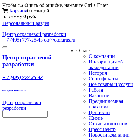
Меню
Чтобы сообщить об ошибке, нажмите Ctrl + Enter
Корзина
0 позиций
на сумму
0 руб.
Персональный раздел
Центр
отраслевой разработки
+ 7 (495) 777-25-43
otr@otr.rarus.ru
Toggle
О нас
›
navigation
О компании
Центр отраслевой
Информация об
разработки
аккредитации
История
+ 7 (495) 777-25-43
Сертификаты
Все товары и услуги
Работа
otr@otr.rarus.ru
Вакансии
Преддипломная
Центр отраслевой
практика
разработки
Ценности
Жизнь
Отзывы клиентов
Пресс-центр
Новости компании