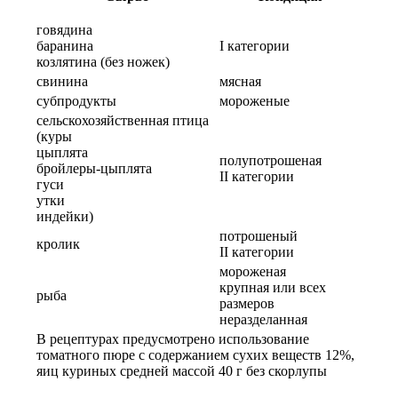
говядина
баранина
I категории
козлятина (без ножек)
свинина
мясная
субпродукты
мороженые
сельскохозяйственная птица
(куры
цыплята
полупотрошеная
бройлеры-цыплята
II категории
гуси
утки
индейки)
по­трошеный
кролик
II категории
мороженая
крупная или всех
рыба
размеров
неразделанная
В рецептурах предусмотрено использование
томатного пюре с содержанием сухих веществ 12%,
яиц куриных средней массой 40 г без скорлупы