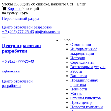
Меню
Чтобы сообщить об ошибке, нажмите Ctrl + Enter
Корзина
0 позиций
на сумму
0 руб.
Персональный раздел
Центр
отраслевой разработки
+ 7 (495) 777-25-43
otr@otr.rarus.ru
Toggle
О нас
›
navigation
О компании
Центр отраслевой
Информация об
разработки
аккредитации
История
+ 7 (495) 777-25-43
Сертификаты
Все товары и услуги
Работа
otr@otr.rarus.ru
Вакансии
Преддипломная
Центр отраслевой
практика
разработки
Ценности
Жизнь
Отзывы клиентов
Пресс-центр
Новости компании