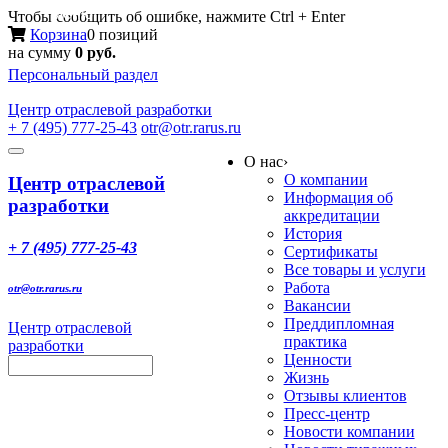
Меню
Чтобы сообщить об ошибке, нажмите Ctrl + Enter
Корзина
0 позиций
на сумму
0 руб.
Персональный раздел
Центр
отраслевой разработки
+ 7 (495) 777-25-43
otr@otr.rarus.ru
Toggle
О нас
›
navigation
О компании
Центр отраслевой
Информация об
разработки
аккредитации
История
+ 7 (495) 777-25-43
Сертификаты
Все товары и услуги
Работа
otr@otr.rarus.ru
Вакансии
Преддипломная
Центр отраслевой
практика
разработки
Ценности
Жизнь
Отзывы клиентов
Пресс-центр
Новости компании