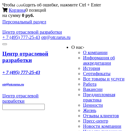
Меню
Чтобы сообщить об ошибке, нажмите Ctrl + Enter
Корзина
0 позиций
на сумму
0 руб.
Персональный раздел
Центр
отраслевой разработки
+ 7 (495) 777-25-43
otr@otr.rarus.ru
Toggle
О нас
›
navigation
О компании
Центр отраслевой
Информация об
разработки
аккредитации
История
+ 7 (495) 777-25-43
Сертификаты
Все товары и услуги
Работа
otr@otr.rarus.ru
Вакансии
Преддипломная
Центр отраслевой
практика
разработки
Ценности
Жизнь
Отзывы клиентов
Пресс-центр
Новости компании