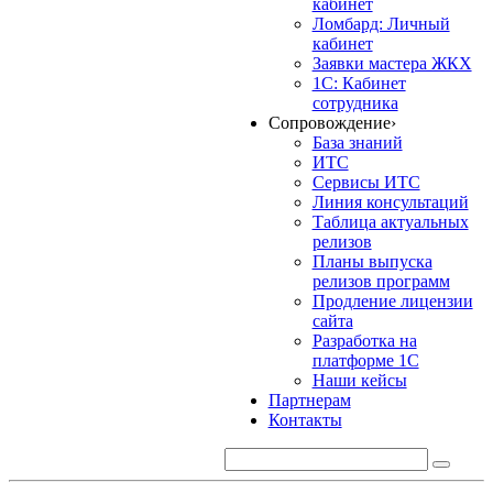
кабинет
Ломбард: Личный
кабинет
Заявки мастера ЖКХ
1С: Кабинет
сотрудника
Сопровождение
›
База знаний
ИТС
Сервисы ИТС
Линия консультаций
Таблица актуальных
релизов
Планы выпуска
релизов программ
Продление лицензии
сайта
Разработка на
платформе 1С
Наши кейсы
Партнерам
Контакты