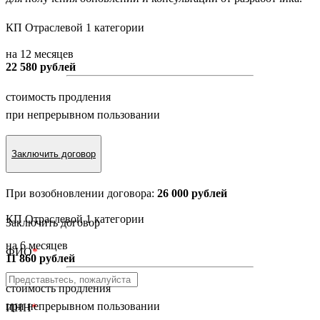
КП Отраслевой 1 категории
на 12 месяцев
22 580 рублей
стоимость продления
при непрерывном пользовании
Заключить договор
При возобновлении договора:
26 000 рублей
КП Отраслевой 1 категории
Заключить договор
на 6 месяцев
ФИО
*
11 860 рублей
стоимость продления
при непрерывном пользовании
ИНН
*