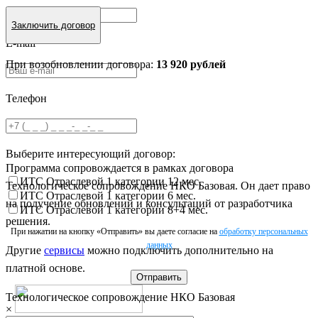
Заключить договор
E-mail
*
При возобновлении договора:
13 920 рублей
Телефон
Выберите интересующий договор:
Программа сопровождается в рамках договора
ИТС Отраслевой 1 категории 12 мес.
Технологическое сопровождение НКО Базовая. Он дает право
ИТС Отраслевой 1 категории 6 мес.
на получение обновлений и консультаций от разработчика
ИТС Отраслевой 1 категории 8+4 мес.
решения.
При нажатии на кнопку «Отправить» вы даете согласие на
обработку персональных
данных
Другие
сервисы
можно подключить дополнительно на
платной основе.
Отправить
Технологическое сопровождение НКО Базовая
×