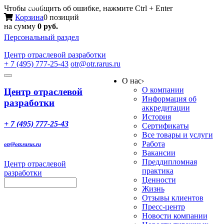
Меню
Чтобы сообщить об ошибке, нажмите Ctrl + Enter
Корзина
0 позиций
на сумму
0 руб.
Персональный раздел
Центр
отраслевой разработки
+ 7 (495) 777-25-43
otr@otr.rarus.ru
Toggle
О нас
›
navigation
О компании
Центр отраслевой
Информация об
разработки
аккредитации
История
+ 7 (495) 777-25-43
Сертификаты
Все товары и услуги
Работа
otr@otr.rarus.ru
Вакансии
Преддипломная
Центр отраслевой
практика
разработки
Ценности
Жизнь
Отзывы клиентов
Пресс-центр
Новости компании