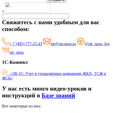
×
Свяжитесь с нами удобным для вас
способом:
+ 7 (495) 777-25-43
otr@otr.rarus.ru
@otr_rarus_bot
otr_rarus
1С-Коннект
«ЛК 1С: Учет в управляющих компаниях ЖКХ, ТСЖ и
ЖСК»
У нас есть много видео-уроков и
инструкций в
Базе знаний
Вот некоторые из них: