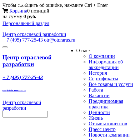
Меню
Чтобы сообщить об ошибке, нажмите Ctrl + Enter
Корзина
0 позиций
на сумму
0 руб.
Персональный раздел
Центр
отраслевой разработки
+ 7 (495) 777-25-43
otr@otr.rarus.ru
Toggle
О нас
›
navigation
О компании
Центр отраслевой
Информация об
разработки
аккредитации
История
+ 7 (495) 777-25-43
Сертификаты
Все товары и услуги
Работа
otr@otr.rarus.ru
Вакансии
Преддипломная
Центр отраслевой
практика
разработки
Ценности
Жизнь
Отзывы клиентов
Пресс-центр
Новости компании