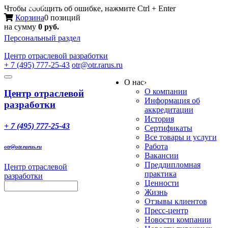
Меню
Чтобы сообщить об ошибке, нажмите Ctrl + Enter
Корзина
0 позиций
на сумму
0 руб.
Персональный раздел
Центр
отраслевой разработки
+ 7 (495) 777-25-43
otr@otr.rarus.ru
Toggle
О нас
›
navigation
О компании
Центр отраслевой
Информация об
разработки
аккредитации
История
+ 7 (495) 777-25-43
Сертификаты
Все товары и услуги
Работа
otr@otr.rarus.ru
Вакансии
Преддипломная
Центр отраслевой
практика
разработки
Ценности
Жизнь
Отзывы клиентов
Пресс-центр
Новости компании