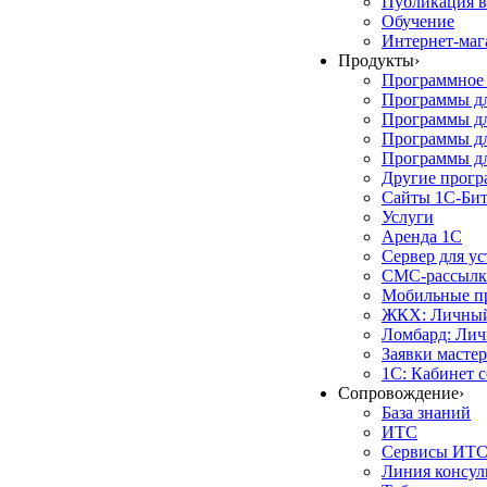
Публикация в
Обучение
Интернет-маг
Продукты
›
Программное 
Программы д
Программы дл
Программы д
Программы дл
Другие прог
Сайты 1С-Би
Услуги
Аренда 1С
Сервер для у
СМС-рассылк
Мобильные п
ЖКХ: Личный
Ломбард: Лич
Заявки масте
1С: Кабинет 
Сопровождение
›
База знаний
ИТС
Сервисы ИТ
Линия консул