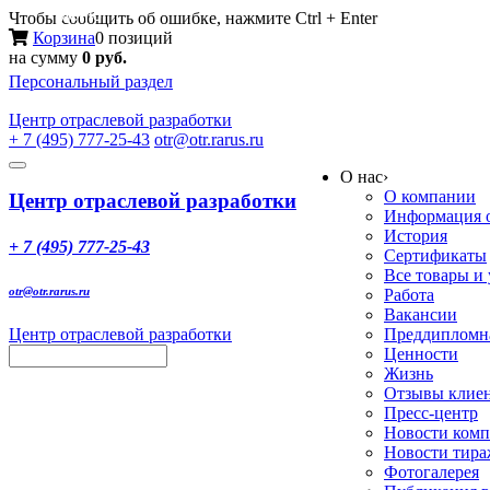
Меню
Чтобы сообщить об ошибке, нажмите Ctrl + Enter
Корзина
0 позиций
на сумму
0 руб.
Персональный раздел
Центр
отраслевой разработки
+ 7 (495) 777-25-43
otr@otr.rarus.ru
Toggle
О нас
›
navigation
О компании
Центр отраслевой разработки
Информация о
История
+ 7 (495) 777-25-43
Сертификаты
Все товары и
otr@otr.rarus.ru
Работа
Вакансии
Центр отраслевой разработки
Преддипломна
Ценности
Жизнь
Отзывы клие
Пресс-центр
Новости ком
Новости тир
Фотогалерея