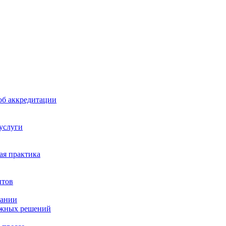
б аккредитации
 услуги
я практика
нтов
пании
ажных решений