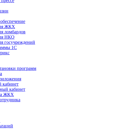
 прессе
азин
обеспечение
ля ЖКХ
я ломбардов
ля НКО
я госучреждений
раммы 1С
трикс
становки программ
а
риложения
 кабинет
ный кабинет
ра ЖКХ
сотрудника
С
ьтаций