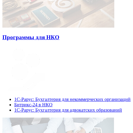
Программы для НКО
1С-Рарус: Бухгалтерия для некоммерческих организаций
Битрикс-24 в НКО
1С-Рарус: Бухгалтерия для адвокатских образований