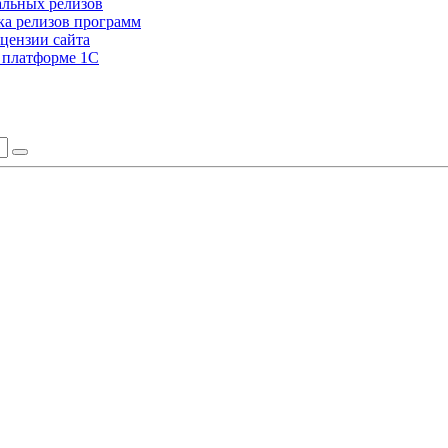
альных релизов
а релизов программ
цензии сайта
а платформе 1С