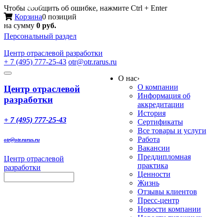
Меню
Чтобы сообщить об ошибке, нажмите Ctrl + Enter
Корзина
0 позиций
на сумму
0 руб.
Персональный раздел
Центр
отраслевой разработки
+ 7 (495) 777-25-43
otr@otr.rarus.ru
Toggle
О нас
›
navigation
О компании
Центр отраслевой
Информация об
разработки
аккредитации
История
+ 7 (495) 777-25-43
Сертификаты
Все товары и услуги
Работа
otr@otr.rarus.ru
Вакансии
Преддипломная
Центр отраслевой
практика
разработки
Ценности
Жизнь
Отзывы клиентов
Пресс-центр
Новости компании