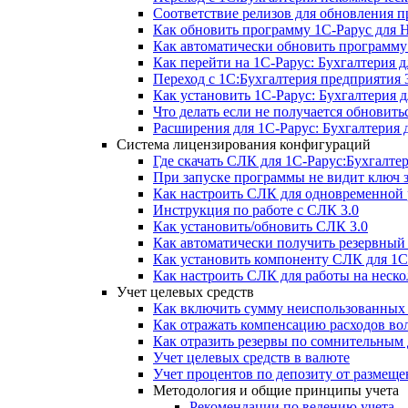
Соответствие релизов для обновления 
Как обновить программу 1С-Рарус для 
Как автоматически обновить программу
Как перейти на 1С-Рарус: Бухгалтерия д
Переход с 1С:Бухгалтерия предприятия 3
Как установить 1С-Рарус: Бухгалтерия 
Что делать если не получается обновитьс
Расширения для 1С-Рарус: Бухгалтерия 
Система лицензирования конфигураций
Где скачать СЛК для 1С-Рарус:Бухгалте
При запуске программы не видит ключ
Как настроить СЛК для одновременной р
Инструкция по работе с СЛК 3.0
Как установить/обновить СЛК 3.0
Как автоматически получить резервны
Как установить компоненту СЛК для 1С
Как настроить СЛК для работы на неск
Учет целевых средств
Как включить сумму неиспользованных 
Как отражать компенсацию расходов во
Как отразить резервы по сомнительным
Учет целевых средств в валюте
Учет процентов по депозиту от размещ
Методология и общие принципы учета
Рекомендации по ведению учета