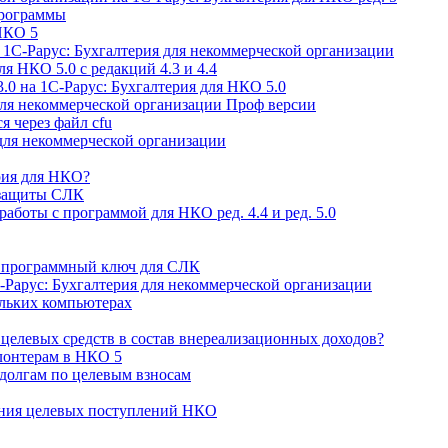
программы
НКО 5
 1С-Рарус: Бухгалтерия для некоммерческой организации
ля НКО 5.0 с редакций 4.3 и 4.4
.0 на 1С-Рарус: Бухгалтерия для НКО 5.0
для некоммерческой организации Проф версии
я через файл cfu
для некоммерческой организации
рия для НКО?
 защиты СЛК
аботы с программой для НКО ред. 4.4 и ред. 5.0
й программный ключ для СЛК
-Рарус: Бухгалтерия для некоммерческой организации
ольких компьютерах
целевых средств в состав внереализационных доходов?
лонтерам в НКО 5
 долгам по целевым взносам
ения целевых поступлений НКО