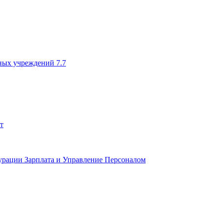
ных учреждений 7.7
т
урации Зарплата и Управление Персоналом