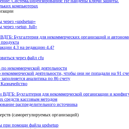
щение: СистемаЛицензирования: Не найдены ключи защиты.
ольких компьютерах
низации
 через «updsetup»
через «setup_full»
ВДГБ: Бухгалтерия для некоммерческих организаций и автоном
 продукта
акции 4.3 на редакцию 4.4?
овиться через файл cfu
26 по некоммерческой деятельности
 некоммерческой деятельности, чтобы они не попадали на 91 сче
 заполняется аналитика по 86 счету
 Казначейство
и ВДГБ: Бухгалтерия для некоммерческой организации и конфиг
х средств кассовым методом
зование распределительного источника
ерств (саморегулируемых организаций)
 при помощи файла updsetup