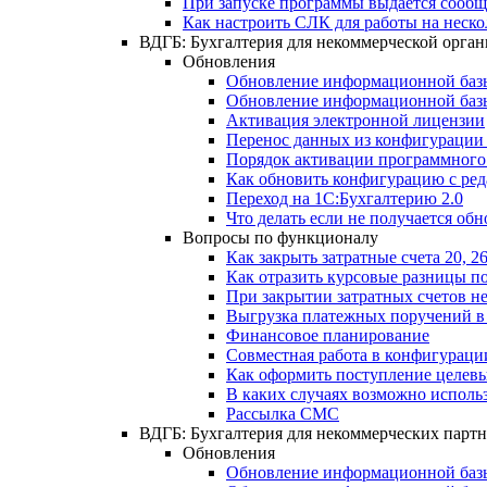
При запуске программы выдается сооб
Как настроить СЛК для работы на неск
ВДГБ: Бухгалтерия для некоммерческой орга
Обновления
Обновление информационной базы
Обновление информационной базы 
Активация электронной лицензии
Перенос данных из конфигурации 
Порядок активации программного
Как обновить конфигурацию с ред
Переход на 1С:Бухгалтерию 2.0
Что делать если не получается обн
Вопросы по функционалу
Как закрыть затратные счета 20, 
Как отразить курсовые разницы по
При закрытии затратных счетов не
Выгрузка платежных поручений в
Финансовое планирование
Совместная работа в конфигураци
Как оформить поступление целевы
В каких случаях возможно исполь
Рассылка СМС
ВДГБ: Бухгалтерия для некоммерческих партн
Обновления
Обновление информационной базы