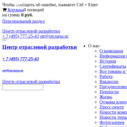
Меню
Чтобы сообщить об ошибке, нажмите Ctrl + Enter
Корзина
0 позиций
на сумму
0 руб.
Персональный раздел
Центр
отраслевой разработки
+ 7 (495) 777-25-43
otr@otr.rarus.ru
Toggle
О нас
›
navigation
Центр отраслевой разработки
О компании
Информация о
+ 7 (495) 777-25-43
История
Сертификаты
otr@otr.rarus.ru
Все товары и
Работа
Центр отраслевой разработки
Вакансии
Преддипломна
Ценности
Жизнь
Отзывы клие
Пресс-центр
Новости ком
Новости тир
Фотогалерея