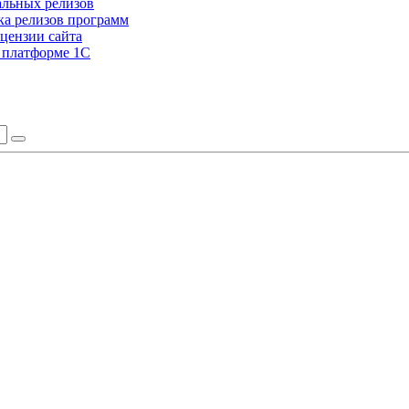
альных релизов
а релизов программ
цензии сайта
а платформе 1С