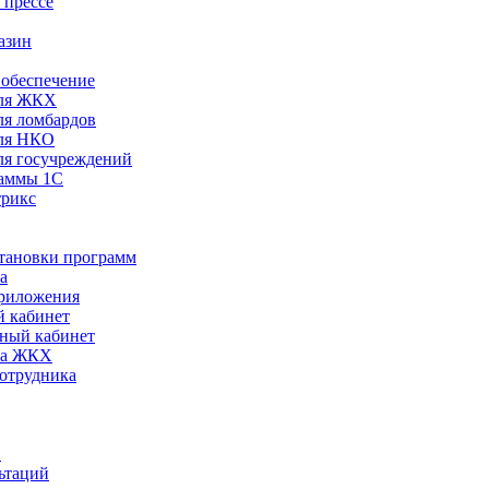
 прессе
азин
обеспечение
ля ЖКХ
я ломбардов
ля НКО
я госучреждений
раммы 1С
трикс
становки программ
а
риложения
 кабинет
ный кабинет
ра ЖКХ
сотрудника
С
ьтаций