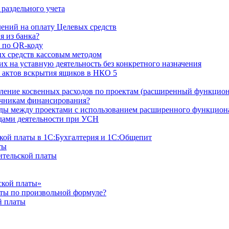
раздельного учета
ний на оплату Целевых средств
я из банка?
 по QR-коду
х средств кассовым методом
х на уставную деятельность без конкретного назначения
 актов вскрытия ящиков в НКО 5
ление косвенных расходов по проектам (расширенный функцион
очникам финансирования?
оды между проектами с использованием расширенного функцион
дами деятельности при УСН
ской платы в 1С:Бухгалтерия и 1С:Общепит
ты
ительской платы
ской платы»
аты по произвольной формуле?
й платы