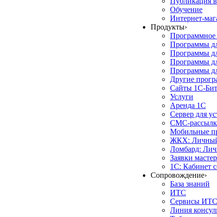
Публикация в
Обучение
Интернет-маг
Продукты
›
Программное 
Программы д
Программы дл
Программы д
Программы дл
Другие прог
Сайты 1С-Би
Услуги
Аренда 1С
Сервер для у
СМС-рассылк
Мобильные п
ЖКХ: Личный
Ломбард: Лич
Заявки масте
1С: Кабинет 
Сопровождение
›
База знаний
ИТС
Сервисы ИТ
Линия консул