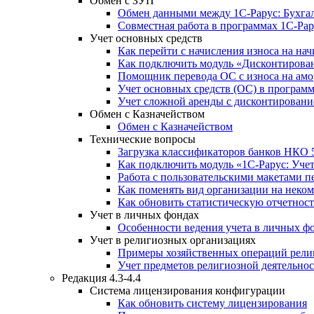
Обмен с ЗУП
Обмен данными между 1С-Рарус: Бухгалт
Совместная работа в программах 1С-Рар
Учет основных средств
Как перейти с начисления износа на н
Как подключить модуль «Дисконтирован
Помощник перевода ОС с износа на ам
Учет основных средств (ОС) в програм
Учет сложной аренды с дисконтировани
Обмен с Казначейством
Обмен с Казначейством
Технические вопросы
Загрузка классификаторов банков НКО 
Как подключить модуль «1С-Рарус: Уче
Работа с пользовательскими макетами п
Как поменять вид организации на неко
Как обновить статистическую отчетност
Учет в личных фондах
Особенности ведения учета в личных ф
Учет в религиозных организациях
Примеры хозяйственных операций рели
Учет предметов религиозной деятельно
Редакция 4.3-4.4
Система лицензирования конфигурации
Как обновить систему лицензирования