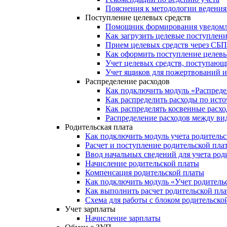
Пояснения к методологии ведения 
Поступление целевых средств
Помощник формирования уведомле
Как загрузить целевые поступлени
Прием целевых средств через СБП
Как оформить поступление целевы
Учет целевых средств, поступающи
Учет ящиков для пожертвований и
Распределение расходов
Как подключить модуль «Распреде
Как распределить расходы по ист
Как распределять косвенные расх
Распределение расходов между ви
Родительская плата
Как подключить модуль учета родитель
Расчет и поступление родительской пла
Ввод начальных сведений для учета род
Начисление родительской платы
Компенсация родительской платы
Как подключить модуль «Учет родитель
Как выполнить расчет родительской пл
Схема для работы с блоком родительско
Учет зарплаты
Начисление зарплаты