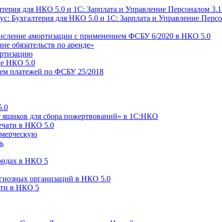
ерия для НКО 5.0 и 1С: Зарплата и Управление Персоналом 3.1
ус: Бухгалтерия для НКО 5.0 и 1С: Зарплата и Управление Персо
ачисление амортизации с применением ФСБУ 6/2020 в НКО 5.0
ие обязательств по аренде»
ортизацию
ме НКО 5.0
ем платежей по ФСБУ 25/2018
5.0
т ящиков для сбора пожертвований» в 1С:НКО
ечати в НКО 5.0
ммерческую
ь
ондах в НКО 5
гиозных организаций в НКО 5.0
сти в НКО 5