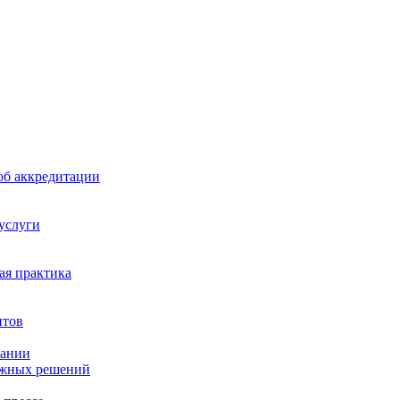
б аккредитации
 услуги
я практика
нтов
пании
ажных решений