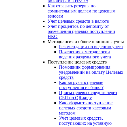
волонтерам в НКО 5
Как отразить резервы по
сомнительным долгам по целевым
взносам
Учет целевых средств в валюте
Учет процентов по депозиту от
размещения целевых поступлений
НКО
Методология и общие принципы учета
Рекомендации по ведению учета
Пояснения к методологии
ведения раздельного учета
Поступление целевых средств
Помощник формирования
уведомлений на оплату Целевых
средств
Как загрузить целевые
поступления из банка?
Прием целевых средств через
СБП по QR-коду
Как оформить поступление
целевых средств кассовым
методом
Учет целевых средств,
поступающих на уставную