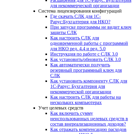
Расширения для 1С-Рарус: Бухгалтерия
для некоммерческой организации
Система лицензирования конфигураций
Где скачать СЛК для 1С-
Рарус:Бухгалтерия для НКО?
При запуске программы не видит ключ
защиты СЛК
Как настроить СЛК для
одновременной работы с программой
для НКО ред. 4.4 и ред. 5.0
Инструкция по работе с СЛК 3.0
Как установить/обновить СЛК 3.0
Как автоматически получить
резервный программный ключ для
СЛК
Как установить компоненту СЛК для
1С-Рарус: Бухгалтерия для
некоммерческой организации
Как настроить СЛК для работы на
нескольких компьютерах
Учет целевых средств
Как включить сумму
неиспользованных целевых средств в
состав внереализационных доходов?
Как отражать компенсацию расходов