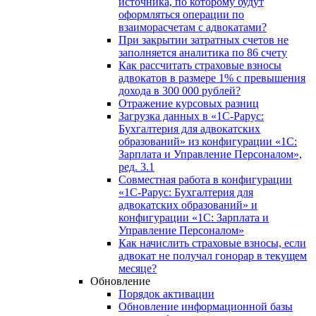
источника, по которому будут
оформляться операции по
взаиморасчетам с адвокатами?
При закрытии затратных счетов не
заполняется аналитика по 86 счету
Как рассчитать страховые взносы
адвокатов в размере 1% с превышения
дохода в 300 000 рублей?
Отражение курсовых разниц
Загрузка данных в «1С-Рарус:
Бухгалтерия для адвокатских
образований» из конфигурации «1С:
Зарплата и Управление Персоналом»,
ред. 3.1
Совместная работа в конфигурации
«1С-Рарус: Бухгалтерия для
адвокатских образований» и
конфигурации «1С: Зарплата и
Управление Персоналом»
Как начислить страховые взносы, если
адвокат не получал гонорар в текущем
месяце?
Обновление
Порядок активации
Обновление информационной базы