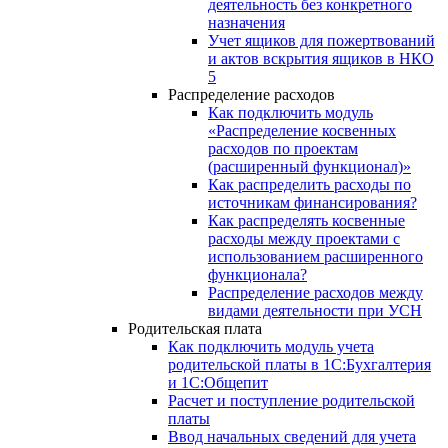
деятельность без конкретного
назначения
Учет ящиков для пожертвований
и актов вскрытия ящиков в НКО
5
Распределение расходов
Как подключить модуль
«Распределение косвенных
расходов по проектам
(расширенный функционал)»
Как распределить расходы по
источникам финансирования?
Как распределять косвенные
расходы между проектами с
использованием расширенного
функционала?
Распределение расходов между
видами деятельности при УСН
Родительская плата
Как подключить модуль учета
родительской платы в 1С:Бухгалтерия
и 1С:Общепит
Расчет и поступление родительской
платы
Ввод начальных сведений для учета