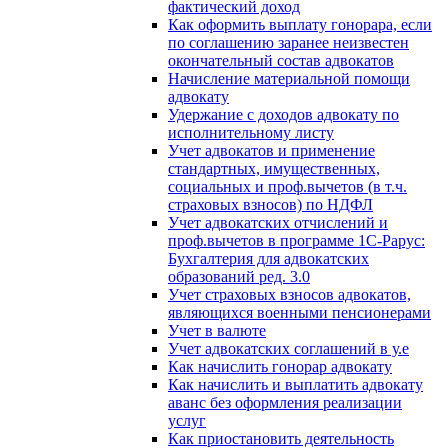
фактический доход
Как оформить выплату гонорара, если
по соглашению заранее неизвестен
окончательный состав адвокатов
Начисление материальной помощи
адвокату
Удержание с доходов адвокату по
исполнительному листу
Учет адвокатов и применение
стандартных, имущественных,
социальных и проф.вычетов (в т.ч.
страховых взносов) по НДФЛ
Учет адвокатских отчислений и
проф.вычетов в программе 1С-Рарус:
Бухгалтерия для адвокатских
образований ред. 3.0
Учет страховых взносов адвокатов,
являющихся военными пенсионерами
Учет в валюте
Учет адвокатских соглашений в у.е
Как начислить гонорар адвокату
Как начислить и выплатить адвокату
аванс без оформления реализации
услуг
Как приостановить деятельность