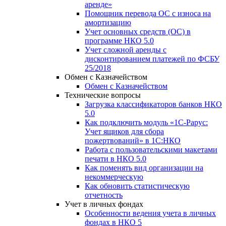
аренде»
Помощник перевода ОС с износа на
амортизацию
Учет основных средств (ОС) в
программе НКО 5.0
Учет сложной аренды с
дисконтированием платежей по ФСБУ
25/2018
Обмен с Казначейством
Обмен с Казначейством
Технические вопросы
Загрузка классификаторов банков НКО
5.0
Как подключить модуль «1С-Рарус:
Учет ящиков для сбора
пожертвований» в 1С:НКО
Работа с пользовательскими макетами
печати в НКО 5.0
Как поменять вид организации на
некоммерческую
Как обновить статистическую
отчетность
Учет в личных фондах
Особенности ведения учета в личных
фондах в НКО 5