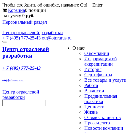
Меню
Чтобы сообщить об ошибке, нажмите Ctrl + Enter
Корзина
0 позиций
на сумму
0 руб.
Персональный раздел
Центр
отраслевой разработки
+ 7 (495) 777-25-43
otr@otr.rarus.ru
Toggle
О нас
›
navigation
Центр отраслевой
О компании
разработки
Информация об
аккредитации
+ 7 (495) 777-25-43
История
Сертификаты
Все товары и услуги
otr@otr.rarus.ru
Работа
Вакансии
Центр отраслевой
Преддипломная
разработки
практика
Ценности
Жизнь
Отзывы клиентов
Пресс-центр
Новости компании