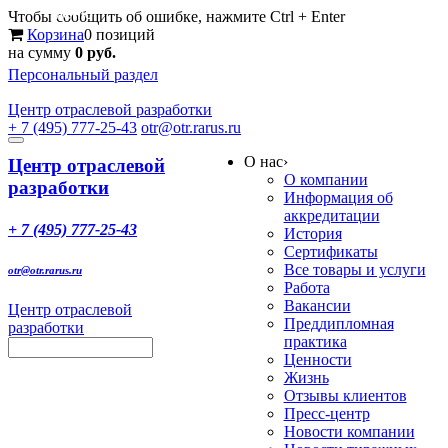
Меню
Чтобы сообщить об ошибке, нажмите Ctrl + Enter
Корзина
0 позиций
на сумму
0 руб.
Персональный раздел
Центр
отраслевой разработки
+ 7 (495) 777-25-43
otr@otr.rarus.ru
Toggle
О нас
›
navigation
Центр отраслевой
О компании
разработки
Информация об
аккредитации
+ 7 (495) 777-25-43
История
Сертификаты
Все товары и услуги
otr@otr.rarus.ru
Работа
Вакансии
Центр отраслевой
Преддипломная
разработки
практика
Ценности
Жизнь
Отзывы клиентов
Пресс-центр
Новости компании