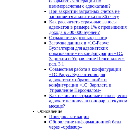
оформляться операции по
взаиморасчетам с адвокатами?
При закрытии затратных счетов не
заполняется аналитика по 86 счету
Как рассчитать страховые взносы
адвокатов в размере 1% с превышения
дохода в 300 000 рублей?
Отражение курсовых разниц
Загрузка данных в «1С-Рарус:
Бухгалтерия для адвокатских
образований» из конфигурации «1С:
Зарплата и Управление Персоналом»,
ред. 3.1
Совместная работа в конфигурации
«1С-Рарус: Бухгалтерия для
адвокатских образований» и
конфигурации «1С: Зарплата и
Управление Персоналом»
Как начислить страховые взносы, если
адвокат не получал гонорар в текущем
месяце?
Обновление
Порядок активации
Обновление информационной базы
через «updsetup»