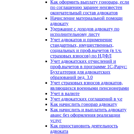
Как оформить выплату гонорара, если
по соглашению заранее неизвестен
окончательный состав адвокатов
Начисление материальной помощи
адвокату
Удержание с доходов адвокату по
исполнительному листу
Учет адвокатов и применение
стандартных, имущественных,
социальных и проф.вычетов (в т.ч.
страховых взносов) по НДФЛ
Учет адвокатских отчислений и
проф.вычетов в программе 1С-Рарус:
Бухгалтерия для адвокатских
образований ред. 3.0
Учет страховых взносов адвокатов,
являющихся военными пенсионерами
Учет в валюте
Учет адвокатских соглашений в у.е
Как начислить гонорар адвокату
Как начислить и выплатить адвокату
аванс без оформления реализации
услуг
Как приостановить деятельность
адвоката