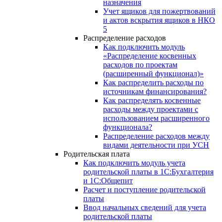
назначения
Учет ящиков для пожертвований
и актов вскрытия ящиков в НКО
5
Распределение расходов
Как подключить модуль
«Распределение косвенных
расходов по проектам
(расширенный функционал)»
Как распределить расходы по
источникам финансирования?
Как распределять косвенные
расходы между проектами с
использованием расширенного
функционала?
Распределение расходов между
видами деятельности при УСН
Родительская плата
Как подключить модуль учета
родительской платы в 1С:Бухгалтерия
и 1С:Общепит
Расчет и поступление родительской
платы
Ввод начальных сведений для учета
родительской платы