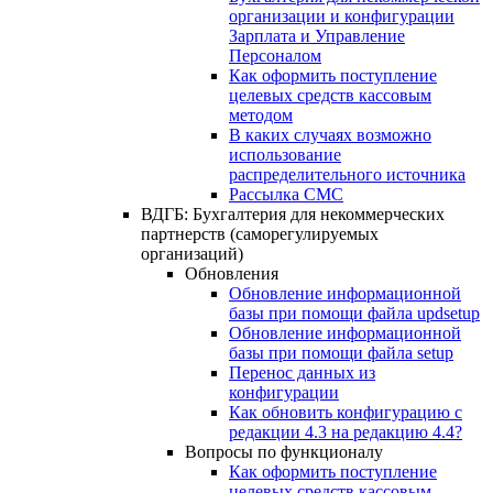
организации и конфигурации
Зарплата и Управление
Персоналом
Как оформить поступление
целевых средств кассовым
методом
В каких случаях возможно
использование
распределительного источника
Рассылка СМС
ВДГБ: Бухгалтерия для некоммерческих
партнерств (саморегулируемых
организаций)
Обновления
Обновление информационной
базы при помощи файла updsetup
Обновление информационной
базы при помощи файла setup
Перенос данных из
конфигурации
Как обновить конфигурацию с
редакции 4.3 на редакцию 4.4?
Вопросы по функционалу
Как оформить поступление
целевых средств кассовым