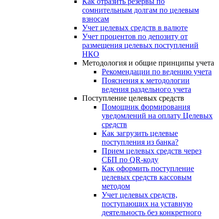
Как отразить резервы по
сомнительным долгам по целевым
взносам
Учет целевых средств в валюте
Учет процентов по депозиту от
размещения целевых поступлений
НКО
Методология и общие принципы учета
Рекомендации по ведению учета
Пояснения к методологии
ведения раздельного учета
Поступление целевых средств
Помощник формирования
уведомлений на оплату Целевых
средств
Как загрузить целевые
поступления из банка?
Прием целевых средств через
СБП по QR-коду
Как оформить поступление
целевых средств кассовым
методом
Учет целевых средств,
поступающих на уставную
деятельность без конкретного