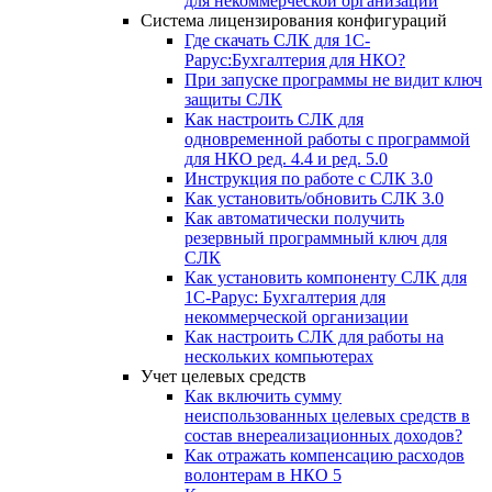
для некоммерческой организации
Система лицензирования конфигураций
Где скачать СЛК для 1С-
Рарус:Бухгалтерия для НКО?
При запуске программы не видит ключ
защиты СЛК
Как настроить СЛК для
одновременной работы с программой
для НКО ред. 4.4 и ред. 5.0
Инструкция по работе с СЛК 3.0
Как установить/обновить СЛК 3.0
Как автоматически получить
резервный программный ключ для
СЛК
Как установить компоненту СЛК для
1С-Рарус: Бухгалтерия для
некоммерческой организации
Как настроить СЛК для работы на
нескольких компьютерах
Учет целевых средств
Как включить сумму
неиспользованных целевых средств в
состав внереализационных доходов?
Как отражать компенсацию расходов
волонтерам в НКО 5