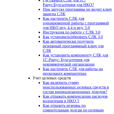
Где скачать СЛК для 1С-
Рарус:Бухгалтерия для НКО?
При запуске программы не видит ключ
защиты СЛК
Как настроить СЛК для
одновременной работы с программой
для НКО ред. 4.4 и ред. 5.0
Инструкция по работе с СЛК 3.0
Как установить/обновить СЛК 3.0
Как автоматически получить
резервный программный ключ для
СЛК
Как установить компоненту СЛК для
1С-Рарус: Бухгалтерия для
некоммерческой организации
Как настроить СЛК для работы на
нескольких компьютерах
Учет целевых средств
Как включить сумму
неиспользованных целевых средств в
состав внереализационных доходов?
Как отражать компенсацию расходов
волонтерам в НКО 5
Как отразить резервы по
сомнительным долгам по целевым