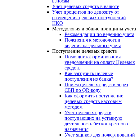
взносам
Учет целевых средств в валюте
Учет процентов по депозиту от
размещения целевых поступлений
НКО
Методология и общие принципы учета
Рекомендации по ведению учета
Пояснения к методологии
ведения раздельного учета
Поступление целевых средств
Помощник формирования
уведомлений на оплату Целевых
средств
Как загрузить целевые
поступления из банка?
Прием целевых средств через
СБП по QR-коду
Как оформить поступление
целевых средств кассовым
методом
Учет целевых средств,
поступающих на уставную
деятельность без конкретного
назначения
Учет ящиков для пожертвований