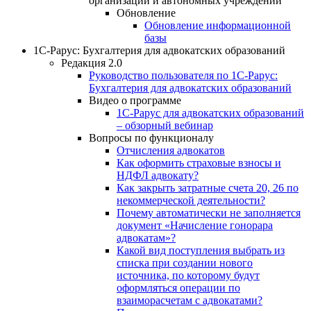
организаций и автономных учреждений
Обновление
Обновление информационной
базы
1С-Рарус: Бухгалтерия для адвокатских образований
Редакция 2.0
Руководство пользователя по 1С-Рарус:
Бухгалтерия для адвокатских образований
Видео о программе
1С-Рарус для адвокатских образований
– обзорный вебинар
Вопросы по функционалу
Отчисления адвокатов
Как оформить страховые взносы и
НДФЛ адвокату?
Как закрыть затратные счета 20, 26 по
некоммерческой деятельности?
Почему автоматически не заполняется
документ «Начисление гонорара
адвокатам»?
Какой вид поступления выбрать из
списка при создании нового
источника, по которому будут
оформляться операции по
взаиморасчетам с адвокатами?