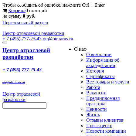
Меню
Чтобы сообщить об ошибке, нажмите Ctrl + Enter
Корзина
0 позиций
на сумму
0 руб.
Персональный раздел
Центр
отраслевой разработки
+ 7 (495) 777-25-43
otr@otr.rarus.ru
Toggle
О нас
›
navigation
Центр отраслевой
О компании
разработки
Информация об
аккредитации
+ 7 (495) 777-25-43
История
Сертификаты
Все товары и услуги
otr@otr.rarus.ru
Работа
Вакансии
Центр отраслевой
Преддипломная
разработки
практика
Ценности
Жизнь
Отзывы клиентов
Пресс-центр
Новости компании