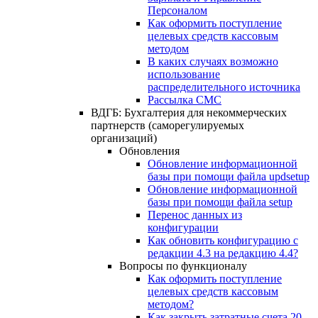
Персоналом
Как оформить поступление
целевых средств кассовым
методом
В каких случаях возможно
использование
распределительного источника
Рассылка СМС
ВДГБ: Бухгалтерия для некоммерческих
партнерств (саморегулируемых
организаций)
Обновления
Обновление информационной
базы при помощи файла updsetup
Обновление информационной
базы при помощи файла setup
Перенос данных из
конфигурации
Как обновить конфигурацию с
редакции 4.3 на редакцию 4.4?
Вопросы по функционалу
Как оформить поступление
целевых средств кассовым
методом?
Как закрыть затратные счета 20,