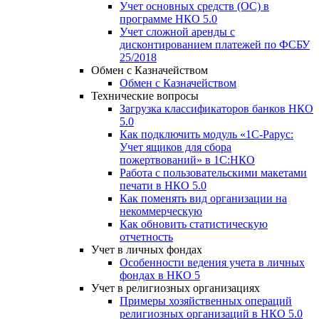
Учет основных средств (ОС) в
программе НКО 5.0
Учет сложной аренды с
дисконтированием платежей по ФСБУ
25/2018
Обмен с Казначейством
Обмен с Казначейством
Технические вопросы
Загрузка классификаторов банков НКО
5.0
Как подключить модуль «1С-Рарус:
Учет ящиков для сбора
пожертвований» в 1С:НКО
Работа с пользовательскими макетами
печати в НКО 5.0
Как поменять вид организации на
некоммерческую
Как обновить статистическую
отчетность
Учет в личных фондах
Особенности ведения учета в личных
фондах в НКО 5
Учет в религиозных организациях
Примеры хозяйственных операций
религиозных организаций в НКО 5.0