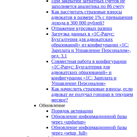
При закрытии затратных счетов не
заполняется аналитика по 86 счету
Как рассчитать страховые взносы
адвокатов в размере 1% с превышения
дохода в 300 000 рублей?
Отражение курсовых разниц
Загрузка данных в «1С-Рарус:
Бухгалтерия для адвокатских
образований» из конфигурации «1С:
Зарплата и Управление Персоналом»,
ред. 3.1
Совместная работа в конфигурации
«1С-Рарус: Бухгалтерия для
адвокатских образований» и
конфигурации «1С: Зарплата и
Управление Персоналом»
Как начислить страховые взносы, если
адвокат не получал гонорар в текущем
месяце?
Обновление
Порядок активации
Обновление информационной базы
через «updsetup»
Обновление информационной базы
через «setup_full»