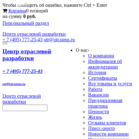
Меню
Чтобы сообщить об ошибке, нажмите Ctrl + Enter
Корзина
0 позиций
на сумму
0 руб.
Персональный раздел
Центр
отраслевой разработки
+ 7 (495) 777-25-43
otr@otr.rarus.ru
Toggle
О нас
›
navigation
Центр отраслевой
О компании
разработки
Информация об
аккредитации
+ 7 (495) 777-25-43
История
Сертификаты
Все товары и услуги
otr@otr.rarus.ru
Работа
Вакансии
Центр отраслевой
Преддипломная
разработки
практика
Ценности
Жизнь
Отзывы клиентов
Пресс-центр
Новости компании