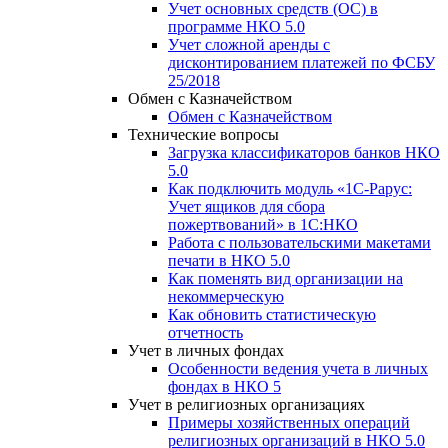
Учет основных средств (ОС) в
программе НКО 5.0
Учет сложной аренды с
дисконтированием платежей по ФСБУ
25/2018
Обмен с Казначейством
Обмен с Казначейством
Технические вопросы
Загрузка классификаторов банков НКО
5.0
Как подключить модуль «1С-Рарус:
Учет ящиков для сбора
пожертвований» в 1С:НКО
Работа с пользовательскими макетами
печати в НКО 5.0
Как поменять вид организации на
некоммерческую
Как обновить статистическую
отчетность
Учет в личных фондах
Особенности ведения учета в личных
фондах в НКО 5
Учет в религиозных организациях
Примеры хозяйственных операций
религиозных организаций в НКО 5.0