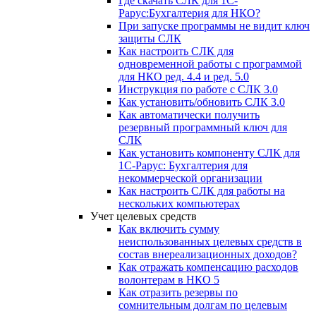
Где скачать СЛК для 1С-
Рарус:Бухгалтерия для НКО?
При запуске программы не видит ключ
защиты СЛК
Как настроить СЛК для
одновременной работы с программой
для НКО ред. 4.4 и ред. 5.0
Инструкция по работе с СЛК 3.0
Как установить/обновить СЛК 3.0
Как автоматически получить
резервный программный ключ для
СЛК
Как установить компоненту СЛК для
1С-Рарус: Бухгалтерия для
некоммерческой организации
Как настроить СЛК для работы на
нескольких компьютерах
Учет целевых средств
Как включить сумму
неиспользованных целевых средств в
состав внереализационных доходов?
Как отражать компенсацию расходов
волонтерам в НКО 5
Как отразить резервы по
сомнительным долгам по целевым