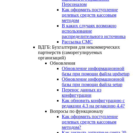
Персоналом
Как оформить поступление
целевых средств кассовым
методом
В каких случаях возможно
использование
распределительного источника
Рассылка СМС
ВДГБ: Бухгалтерия для некоммерческих
партнерств (саморегулируемых
организаций)
Обновления
Обновление информационной
базы при помощи файла updsetup
Обновление информационной
базы при помощи файла setup
Перенос данных из
конфигурации
Как обновить конфигурацию с
редакции 4.3 на редакцию 4.4?
Вопросы по функционалу
Как оформить поступление
целевых средств кассовым
методом?
Как закрыть затратные счета 20,