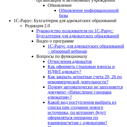
организаций и автономных учреждений
Обновление
Обновление информационной
базы
1С-Рарус: Бухгалтерия для адвокатских образований
Редакция 2.0
Руководство пользователя по 1С-Рарус:
Бухгалтерия для адвокатских образований
Видео о программе
1С-Рарус для адвокатских образований
– обзорный вебинар
Вопросы по функционалу
Отчисления адвокатов
Как оформить страховые взносы и
НДФЛ адвокату?
Как закрыть затратные счета 20, 26 по
некоммерческой деятельности?
Почему автоматически не заполняется
документ «Начисление гонорара
адвокатам»?
Какой вид поступления выбрать из
списка при создании нового
источника, по которому будут
оформляться операции по
взаиморасчетам с адвокатами?