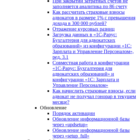
При закрытии затратных счетов не
заполняется аналитика по 86 счету
Как рассчитать страховые взносы
адвокатов в размере 1% с превышения
дохода в 300 000 рублей?
Отражение курсовых разниц
Загрузка данных в «1С-Рарус:
Бухгалтерия для адвокатских
образований» из конфигурации «1С:
Зарплата и Управление Персоналом»,
ред. 3.1
Совместная работа в конфигурации
«1С-Рарус: Бухгалтерия для
адвокатских образований» и
конфигурации «1С: Зарплата и
Управление Персоналом»
Как начислить страховые взносы, если
адвокат не получал гонорар в текущем
месяце?
Обновление
Порядок активации
Обновление информационной базы
через «updsetup»
Обновление информационной базы
через «setup_full»