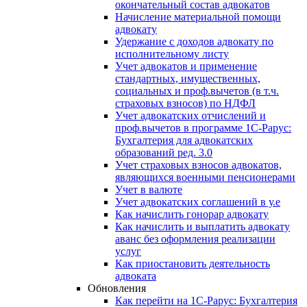
окончательный состав адвокатов
Начисление материальной помощи
адвокату
Удержание с доходов адвокату по
исполнительному листу
Учет адвокатов и применение
стандартных, имущественных,
социальных и проф.вычетов (в т.ч.
страховых взносов) по НДФЛ
Учет адвокатских отчислений и
проф.вычетов в программе 1С-Рарус:
Бухгалтерия для адвокатских
образований ред. 3.0
Учет страховых взносов адвокатов,
являющихся военными пенсионерами
Учет в валюте
Учет адвокатских соглашений в у.е
Как начислить гонорар адвокату
Как начислить и выплатить адвокату
аванс без оформления реализации
услуг
Как приостановить деятельность
адвоката
Обновления
Как перейти на 1С-Рарус: Бухгалтерия