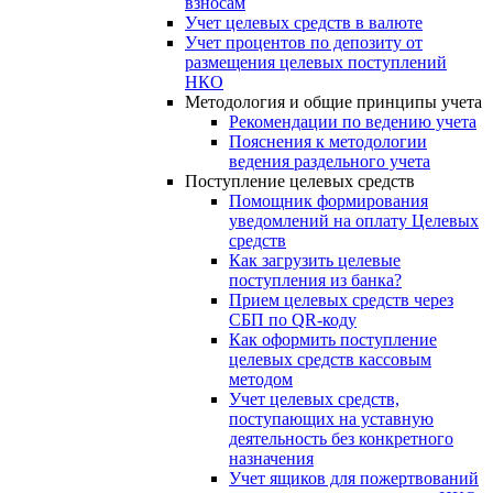
взносам
Учет целевых средств в валюте
Учет процентов по депозиту от
размещения целевых поступлений
НКО
Методология и общие принципы учета
Рекомендации по ведению учета
Пояснения к методологии
ведения раздельного учета
Поступление целевых средств
Помощник формирования
уведомлений на оплату Целевых
средств
Как загрузить целевые
поступления из банка?
Прием целевых средств через
СБП по QR-коду
Как оформить поступление
целевых средств кассовым
методом
Учет целевых средств,
поступающих на уставную
деятельность без конкретного
назначения
Учет ящиков для пожертвований