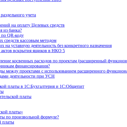
раздельного учета
ний на оплату Целевых средств
я из банка?
 по QR-коду
х средств кассовым методом
х на уставную деятельность без конкретного назначения
 актов вскрытия ящиков в НКО 5
ление косвенных расходов по проектам (расширенный функцион
очникам финансирования?
оды между проектами с использованием расширенного функцион
дами деятельности при УСН
ской платы в 1С:Бухгалтерия и 1С:Общепит
ты
ительской платы
ской платы»
аты по произвольной формуле?
й платы