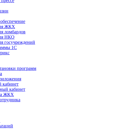
 прессе
азин
обеспечение
ля ЖКХ
я ломбардов
ля НКО
я госучреждений
раммы 1С
трикс
становки программ
а
риложения
 кабинет
ный кабинет
ра ЖКХ
сотрудника
С
ьтаций