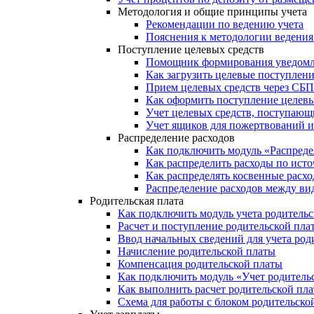
Методология и общие принципы учета
Рекомендации по ведению учета
Пояснения к методологии ведения 
Поступление целевых средств
Помощник формирования уведомле
Как загрузить целевые поступлени
Прием целевых средств через СБП
Как оформить поступление целевы
Учет целевых средств, поступающи
Учет ящиков для пожертвований и
Распределение расходов
Как подключить модуль «Распреде
Как распределить расходы по ист
Как распределять косвенные расх
Распределение расходов между ви
Родительская плата
Как подключить модуль учета родитель
Расчет и поступление родительской пла
Ввод начальных сведений для учета род
Начисление родительской платы
Компенсация родительской платы
Как подключить модуль «Учет родитель
Как выполнить расчет родительской пл
Схема для работы с блоком родительско