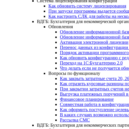
Система лицензирования конфигурации
Как обновить систему лицензирования
При запуске программы выдается сооб
Как настроить СЛК для работы на неск
ВДГБ: Бухгалтерия для некоммерческой орга
Обновления
Обновление информационной базы
Обновление информационной базы 
Активация электронной лицензии
Перенос данных из конфигурации 
Порядок активации программного
Как обновить конфигурацию с ред
Переход на 1С:Бухгалтерию 2.0
Что делать если не получается обн
Вопросы по функционалу
Как закрыть затратные счета 20, 
Как отразить курсовые разницы по
При закрытии затратных счетов не
Выгрузка платежных поручений в
Финансовое планирование
Совместная работа в конфигураци
Как оформить поступление целевы
В каких случаях возможно исполь
Рассылка СМС
ВДГБ: Бухгалтерия для некоммерческих партн