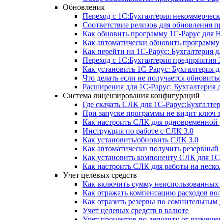
Обновления
Переход с 1С:Бухгалтерия некоммерческ
Соответствие релизов для обновления 
Как обновить программу 1С-Рарус для 
Как автоматически обновить программу
Как перейти на 1С-Рарус: Бухгалтерия д
Переход с 1С:Бухгалтерия предприятия 3
Как установить 1С-Рарус: Бухгалтерия 
Что делать если не получается обновитьс
Расширения для 1С-Рарус: Бухгалтерия 
Система лицензирования конфигураций
Где скачать СЛК для 1С-Рарус:Бухгалте
При запуске программы не видит ключ
Как настроить СЛК для одновременной р
Инструкция по работе с СЛК 3.0
Как установить/обновить СЛК 3.0
Как автоматически получить резервны
Как установить компоненту СЛК для 1С
Как настроить СЛК для работы на неск
Учет целевых средств
Как включить сумму неиспользованных 
Как отражать компенсацию расходов во
Как отразить резервы по сомнительным
Учет целевых средств в валюте
Учет процентов по депозиту от размещ