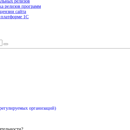
альных релизов
а релизов программ
цензии сайта
а платформе 1С
орегулируемых организаций)
ятельности?