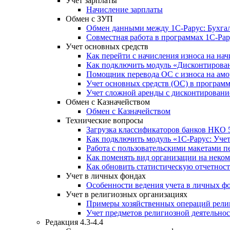
Учет зарплаты
Начисление зарплаты
Обмен с ЗУП
Обмен данными между 1С-Рарус: Бухгалт
Совместная работа в программах 1С-Рар
Учет основных средств
Как перейти с начисления износа на н
Как подключить модуль «Дисконтирован
Помощник перевода ОС с износа на ам
Учет основных средств (ОС) в програм
Учет сложной аренды с дисконтировани
Обмен с Казначейством
Обмен с Казначейством
Технические вопросы
Загрузка классификаторов банков НКО 
Как подключить модуль «1С-Рарус: Уче
Работа с пользовательскими макетами п
Как поменять вид организации на неко
Как обновить статистическую отчетност
Учет в личных фондах
Особенности ведения учета в личных ф
Учет в религиозных организациях
Примеры хозяйственных операций рели
Учет предметов религиозной деятельно
Редакция 4.3-4.4