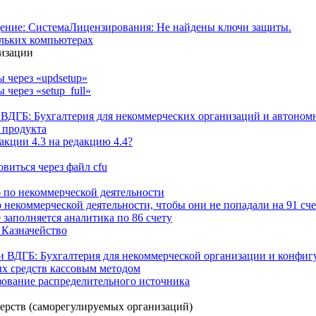
щение: СистемаЛицензирования: Не найдены ключи защиты.
ольких компьютерах
низации
 через «updsetup»
через «setup_full»
ВДГБ: Бухгалтерия для некоммерческих организаций и автоном
 продукта
акции 4.3 на редакцию 4.4?
овиться через файл cfu
26 по некоммерческой деятельности
 некоммерческой деятельности, чтобы они не попадали на 91 сче
 заполняется аналитика по 86 счету
 Казначейство
и ВДГБ: Бухгалтерия для некоммерческой организации и конфиг
х средств кассовым методом
зование распределительного источника
ерств (саморегулируемых организаций)