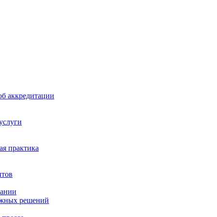
б аккредитации
 услуги
я практика
нтов
пании
ажных решений