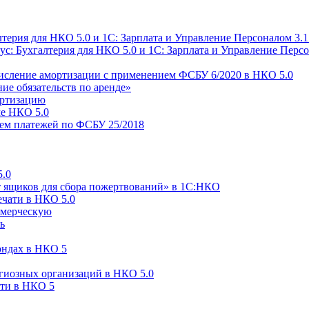
ерия для НКО 5.0 и 1С: Зарплата и Управление Персоналом 3.1
ус: Бухгалтерия для НКО 5.0 и 1С: Зарплата и Управление Персо
ачисление амортизации с применением ФСБУ 6/2020 в НКО 5.0
ие обязательств по аренде»
ортизацию
ме НКО 5.0
ем платежей по ФСБУ 25/2018
5.0
т ящиков для сбора пожертвований» в 1С:НКО
ечати в НКО 5.0
ммерческую
ь
ондах в НКО 5
гиозных организаций в НКО 5.0
сти в НКО 5