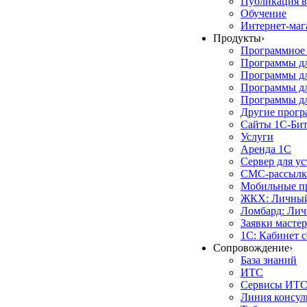
Публикация в
Обучение
Интернет-маг
Продукты
›
Программное 
Программы д
Программы дл
Программы д
Программы дл
Другие прог
Сайты 1С-Би
Услуги
Аренда 1С
Сервер для у
СМС-рассылк
Мобильные п
ЖКХ: Личный
Ломбард: Лич
Заявки масте
1С: Кабинет 
Сопровождение
›
База знаний
ИТС
Сервисы ИТ
Линия консул