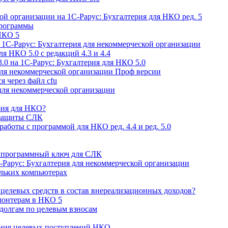
ой организации на 1С-Рарус: Бухгалтерия для НКО ред. 5
программы
НКО 5
 1С-Рарус: Бухгалтерия для некоммерческой организации
ля НКО 5.0 с редакций 4.3 и 4.4
.0 на 1С-Рарус: Бухгалтерия для НКО 5.0
для некоммерческой организации Проф версии
я через файл cfu
для некоммерческой организации
рия для НКО?
 защиты СЛК
аботы с программой для НКО ред. 4.4 и ред. 5.0
й программный ключ для СЛК
-Рарус: Бухгалтерия для некоммерческой организации
ольких компьютерах
целевых средств в состав внереализационных доходов?
лонтерам в НКО 5
 долгам по целевым взносам
ения целевых поступлений НКО