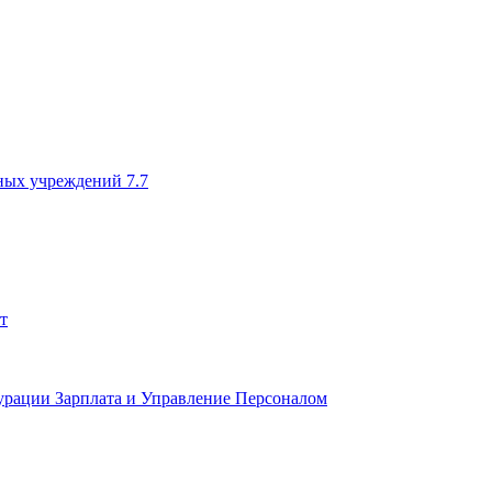
ных учреждений 7.7
т
урации Зарплата и Управление Персоналом