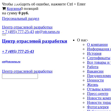
Меню
Чтобы сообщить об ошибке, нажмите Ctrl + Enter
Корзина
0 позиций
на сумму
0 руб.
Персональный раздел
Центр
отраслевой разработки
+ 7 (495) 777-25-43
otr@otr.rarus.ru
Toggle
О нас
›
navigation
Центр отраслевой разработки
О компании
Информация о
+ 7 (495) 777-25-43
История
Сертификаты
otr@otr.rarus.ru
Все товары и
Работа
Центр отраслевой разработки
Вакансии
Преддипломна
Ценности
Жизнь
Отзывы клие
Пресс-центр
Новости ком
Новости тир
Фотогалерея