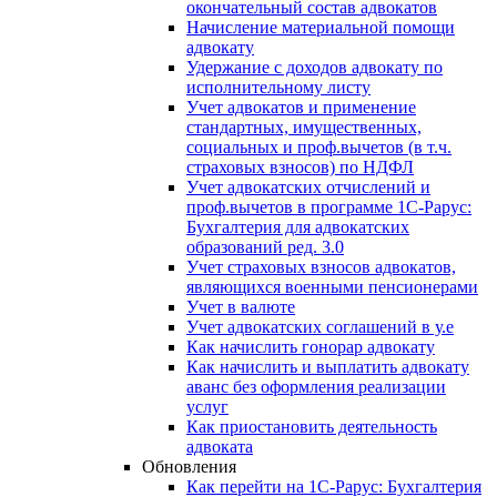
окончательный состав адвокатов
Начисление материальной помощи
адвокату
Удержание с доходов адвокату по
исполнительному листу
Учет адвокатов и применение
стандартных, имущественных,
социальных и проф.вычетов (в т.ч.
страховых взносов) по НДФЛ
Учет адвокатских отчислений и
проф.вычетов в программе 1С-Рарус:
Бухгалтерия для адвокатских
образований ред. 3.0
Учет страховых взносов адвокатов,
являющихся военными пенсионерами
Учет в валюте
Учет адвокатских соглашений в у.е
Как начислить гонорар адвокату
Как начислить и выплатить адвокату
аванс без оформления реализации
услуг
Как приостановить деятельность
адвоката
Обновления
Как перейти на 1С-Рарус: Бухгалтерия