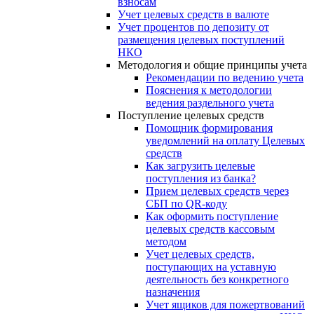
взносам
Учет целевых средств в валюте
Учет процентов по депозиту от
размещения целевых поступлений
НКО
Методология и общие принципы учета
Рекомендации по ведению учета
Пояснения к методологии
ведения раздельного учета
Поступление целевых средств
Помощник формирования
уведомлений на оплату Целевых
средств
Как загрузить целевые
поступления из банка?
Прием целевых средств через
СБП по QR-коду
Как оформить поступление
целевых средств кассовым
методом
Учет целевых средств,
поступающих на уставную
деятельность без конкретного
назначения
Учет ящиков для пожертвований