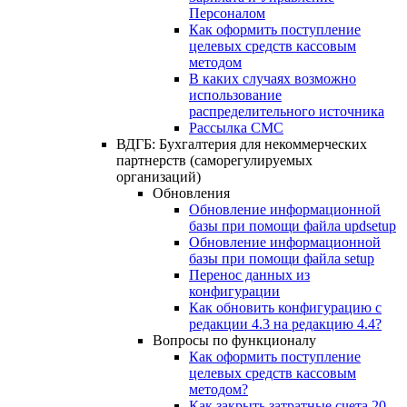
Персоналом
Как оформить поступление
целевых средств кассовым
методом
В каких случаях возможно
использование
распределительного источника
Рассылка СМС
ВДГБ: Бухгалтерия для некоммерческих
партнерств (саморегулируемых
организаций)
Обновления
Обновление информационной
базы при помощи файла updsetup
Обновление информационной
базы при помощи файла setup
Перенос данных из
конфигурации
Как обновить конфигурацию с
редакции 4.3 на редакцию 4.4?
Вопросы по функционалу
Как оформить поступление
целевых средств кассовым
методом?
Как закрыть затратные счета 20,