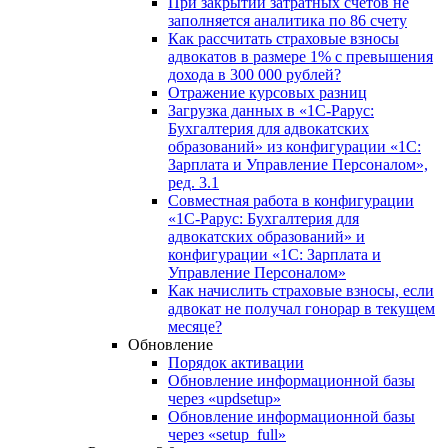
При закрытии затратных счетов не
заполняется аналитика по 86 счету
Как рассчитать страховые взносы
адвокатов в размере 1% с превышения
дохода в 300 000 рублей?
Отражение курсовых разниц
Загрузка данных в «1С-Рарус:
Бухгалтерия для адвокатских
образований» из конфигурации «1С:
Зарплата и Управление Персоналом»,
ред. 3.1
Совместная работа в конфигурации
«1С-Рарус: Бухгалтерия для
адвокатских образований» и
конфигурации «1С: Зарплата и
Управление Персоналом»
Как начислить страховые взносы, если
адвокат не получал гонорар в текущем
месяце?
Обновление
Порядок активации
Обновление информационной базы
через «updsetup»
Обновление информационной базы
через «setup_full»