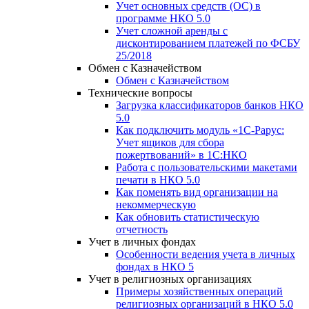
Учет основных средств (ОС) в
программе НКО 5.0
Учет сложной аренды с
дисконтированием платежей по ФСБУ
25/2018
Обмен с Казначейством
Обмен с Казначейством
Технические вопросы
Загрузка классификаторов банков НКО
5.0
Как подключить модуль «1С-Рарус:
Учет ящиков для сбора
пожертвований» в 1С:НКО
Работа с пользовательскими макетами
печати в НКО 5.0
Как поменять вид организации на
некоммерческую
Как обновить статистическую
отчетность
Учет в личных фондах
Особенности ведения учета в личных
фондах в НКО 5
Учет в религиозных организациях
Примеры хозяйственных операций
религиозных организаций в НКО 5.0