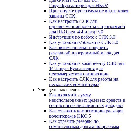
Где скачать СЛК для 1С-
Рарус:Бухгалтерия для НКО?
При запуске программы не видит ключ
защиты СЛК
Как настроить СЛК для
одновременной работы с программой
для НКО ред. 4.4 и ред. 5.0
Инструкция по работе с СЛК 3.0
Как установить/обновить СЛК 3.0
Как автоматически получить
резервный программный ключ для
СЛК
Как установить компоненту СЛК для
1С-Рарус: Бухгалтерия для
некоммерческой организации
Как настроить СЛК для работы на
нескольких компьютерах
Учет целевых средств
Как включить сумму
неиспользованных целевых средств в
состав внереализационных доходов?
Как отражать компенсацию расходов
волонтерам в НКО 5
Как отразить резервы по
сомнительным долгам по целевым