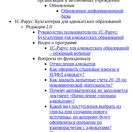
организаций и автономных учреждений
Обновление
Обновление информационной
базы
1С-Рарус: Бухгалтерия для адвокатских образований
Редакция 2.0
Руководство пользователя по 1С-Рарус:
Бухгалтерия для адвокатских образований
Видео о программе
1С-Рарус для адвокатских образований
– обзорный вебинар
Вопросы по функционалу
Отчисления адвокатов
Как оформить страховые взносы и
НДФЛ адвокату?
Как закрыть затратные счета 20, 26 по
некоммерческой деятельности?
Почему автоматически не заполняется
документ «Начисление гонорара
адвокатам»?
Какой вид поступления выбрать из
списка при создании нового
источника, по которому будут
оформляться операции по
взаиморасчетам с адвокатами?