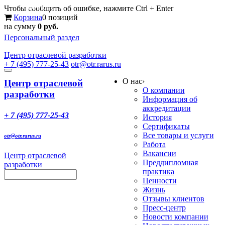
Меню
Чтобы сообщить об ошибке, нажмите Ctrl + Enter
Корзина
0 позиций
на сумму
0 руб.
Персональный раздел
Центр
отраслевой разработки
+ 7 (495) 777-25-43
otr@otr.rarus.ru
Toggle
О нас
›
navigation
Центр отраслевой
О компании
разработки
Информация об
аккредитации
+ 7 (495) 777-25-43
История
Сертификаты
Все товары и услуги
otr@otr.rarus.ru
Работа
Вакансии
Центр отраслевой
Преддипломная
разработки
практика
Ценности
Жизнь
Отзывы клиентов
Пресс-центр
Новости компании