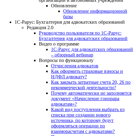
организаций и автономных учреждений
Обновление
Обновление информационной
базы
1С-Рарус: Бухгалтерия для адвокатских образований
Редакция 2.0
Руководство пользователя по 1С-Рарус:
Бухгалтерия для адвокатских образований
Видео о программе
1С-Рарус для адвокатских образований
– обзорный вебинар
Вопросы по функционалу
Отчисления адвокатов
Как оформить страховые взносы и
НДФЛ адвокату?
Как закрыть затратные счета 20, 26 по
некоммерческой деятельности?
Почему автоматически не заполняется
документ «Начисление гонорара
адвокатам»?
Какой вид поступления выбрать из
списка при создании нового
источника, по которому будут
оформляться операции по
взаиморасчетам с адвокатами?