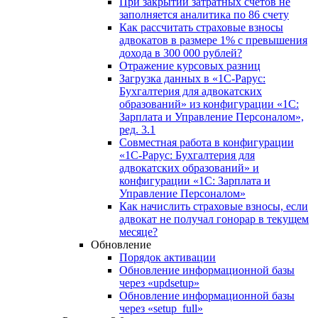
При закрытии затратных счетов не
заполняется аналитика по 86 счету
Как рассчитать страховые взносы
адвокатов в размере 1% с превышения
дохода в 300 000 рублей?
Отражение курсовых разниц
Загрузка данных в «1С-Рарус:
Бухгалтерия для адвокатских
образований» из конфигурации «1С:
Зарплата и Управление Персоналом»,
ред. 3.1
Совместная работа в конфигурации
«1С-Рарус: Бухгалтерия для
адвокатских образований» и
конфигурации «1С: Зарплата и
Управление Персоналом»
Как начислить страховые взносы, если
адвокат не получал гонорар в текущем
месяце?
Обновление
Порядок активации
Обновление информационной базы
через «updsetup»
Обновление информационной базы
через «setup_full»