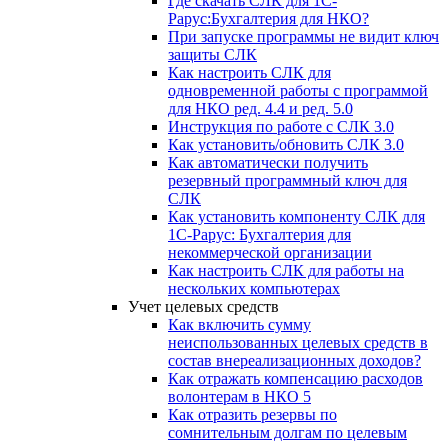
Где скачать СЛК для 1С-
Рарус:Бухгалтерия для НКО?
При запуске программы не видит ключ
защиты СЛК
Как настроить СЛК для
одновременной работы с программой
для НКО ред. 4.4 и ред. 5.0
Инструкция по работе с СЛК 3.0
Как установить/обновить СЛК 3.0
Как автоматически получить
резервный программный ключ для
СЛК
Как установить компоненту СЛК для
1С-Рарус: Бухгалтерия для
некоммерческой организации
Как настроить СЛК для работы на
нескольких компьютерах
Учет целевых средств
Как включить сумму
неиспользованных целевых средств в
состав внереализационных доходов?
Как отражать компенсацию расходов
волонтерам в НКО 5
Как отразить резервы по
сомнительным долгам по целевым