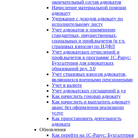
окончательный состав адвокатов
Начисление материальной помощи
адвокату
Удержание с доходов адвокату по
исполнительному листу
Учет адвокатов и применение
стандартных, имущественных,
социальных и проф.вычетов (в т.ч.
страховых взносов) по НДФЛ
Учет адвокатских отчислений и
проф.вычетов в программе 1С-Рарус:
Бухгалтерия для адвокатских
образований ред. 3.0
Учет страховых взносов адвокатов,
являющихся военными пенсионерами
Учет в валюте
Учет адвокатских соглашений в у.е
Как начислить гонорар адвокату
Как начислить и выплатить адвокату
аванс без оформления реализации
услуг
Как приостановить деятельность
адвоката
Обновления
Как перейти на 1С-Рарус: Бухгалтерия