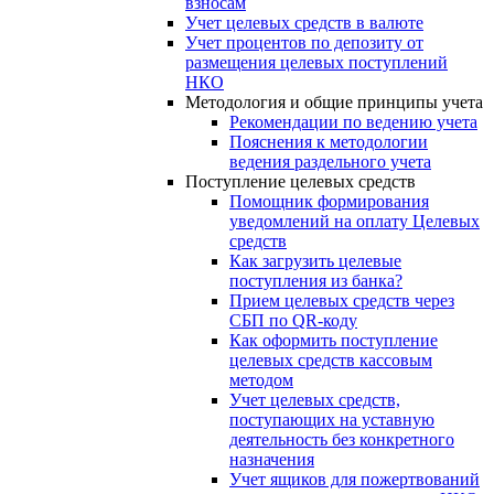
взносам
Учет целевых средств в валюте
Учет процентов по депозиту от
размещения целевых поступлений
НКО
Методология и общие принципы учета
Рекомендации по ведению учета
Пояснения к методологии
ведения раздельного учета
Поступление целевых средств
Помощник формирования
уведомлений на оплату Целевых
средств
Как загрузить целевые
поступления из банка?
Прием целевых средств через
СБП по QR-коду
Как оформить поступление
целевых средств кассовым
методом
Учет целевых средств,
поступающих на уставную
деятельность без конкретного
назначения
Учет ящиков для пожертвований