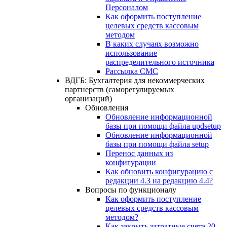
Персоналом
Как оформить поступление
целевых средств кассовым
методом
В каких случаях возможно
использование
распределительного источника
Рассылка СМС
ВДГБ: Бухгалтерия для некоммерческих
партнерств (саморегулируемых
организаций)
Обновления
Обновление информационной
базы при помощи файла updsetup
Обновление информационной
базы при помощи файла setup
Перенос данных из
конфигурации
Как обновить конфигурацию с
редакции 4.3 на редакцию 4.4?
Вопросы по функционалу
Как оформить поступление
целевых средств кассовым
методом?
Как закрыть затратные счета 20,