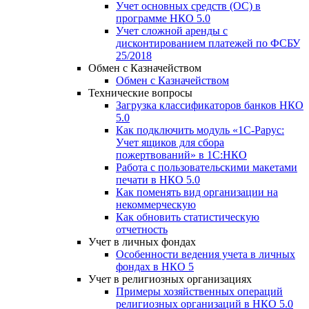
Учет основных средств (ОС) в
программе НКО 5.0
Учет сложной аренды с
дисконтированием платежей по ФСБУ
25/2018
Обмен с Казначейством
Обмен с Казначейством
Технические вопросы
Загрузка классификаторов банков НКО
5.0
Как подключить модуль «1С-Рарус:
Учет ящиков для сбора
пожертвований» в 1С:НКО
Работа с пользовательскими макетами
печати в НКО 5.0
Как поменять вид организации на
некоммерческую
Как обновить статистическую
отчетность
Учет в личных фондах
Особенности ведения учета в личных
фондах в НКО 5
Учет в религиозных организациях
Примеры хозяйственных операций
религиозных организаций в НКО 5.0