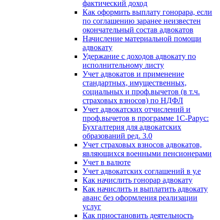
фактический доход
Как оформить выплату гонорара, если
по соглашению заранее неизвестен
окончательный состав адвокатов
Начисление материальной помощи
адвокату
Удержание с доходов адвокату по
исполнительному листу
Учет адвокатов и применение
стандартных, имущественных,
социальных и проф.вычетов (в т.ч.
страховых взносов) по НДФЛ
Учет адвокатских отчислений и
проф.вычетов в программе 1С-Рарус:
Бухгалтерия для адвокатских
образований ред. 3.0
Учет страховых взносов адвокатов,
являющихся военными пенсионерами
Учет в валюте
Учет адвокатских соглашений в у.е
Как начислить гонорар адвокату
Как начислить и выплатить адвокату
аванс без оформления реализации
услуг
Как приостановить деятельность