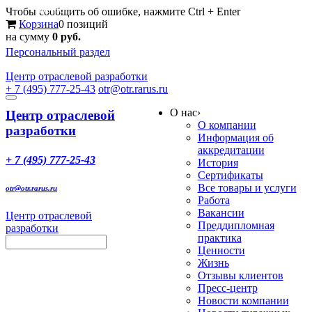
Меню
Чтобы сообщить об ошибке, нажмите Ctrl + Enter
Корзина
0 позиций
на сумму
0 руб.
Персональный раздел
Центр
отраслевой разработки
+ 7 (495) 777-25-43
otr@otr.rarus.ru
Toggle
О нас
›
navigation
Центр отраслевой
О компании
разработки
Информация об
аккредитации
+ 7 (495) 777-25-43
История
Сертификаты
Все товары и услуги
otr@otr.rarus.ru
Работа
Вакансии
Центр отраслевой
Преддипломная
разработки
практика
Ценности
Жизнь
Отзывы клиентов
Пресс-центр
Новости компании