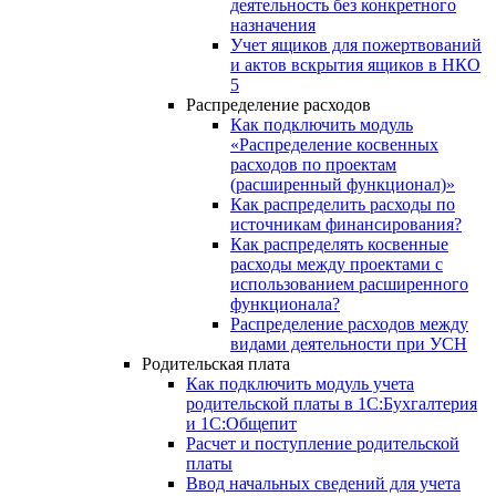
деятельность без конкретного
назначения
Учет ящиков для пожертвований
и актов вскрытия ящиков в НКО
5
Распределение расходов
Как подключить модуль
«Распределение косвенных
расходов по проектам
(расширенный функционал)»
Как распределить расходы по
источникам финансирования?
Как распределять косвенные
расходы между проектами с
использованием расширенного
функционала?
Распределение расходов между
видами деятельности при УСН
Родительская плата
Как подключить модуль учета
родительской платы в 1С:Бухгалтерия
и 1С:Общепит
Расчет и поступление родительской
платы
Ввод начальных сведений для учета