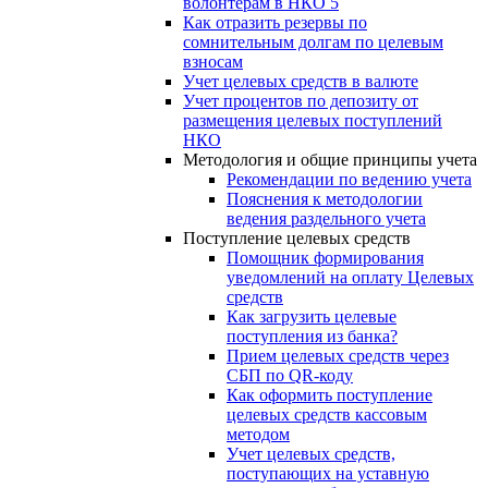
волонтерам в НКО 5
Как отразить резервы по
сомнительным долгам по целевым
взносам
Учет целевых средств в валюте
Учет процентов по депозиту от
размещения целевых поступлений
НКО
Методология и общие принципы учета
Рекомендации по ведению учета
Пояснения к методологии
ведения раздельного учета
Поступление целевых средств
Помощник формирования
уведомлений на оплату Целевых
средств
Как загрузить целевые
поступления из банка?
Прием целевых средств через
СБП по QR-коду
Как оформить поступление
целевых средств кассовым
методом
Учет целевых средств,
поступающих на уставную