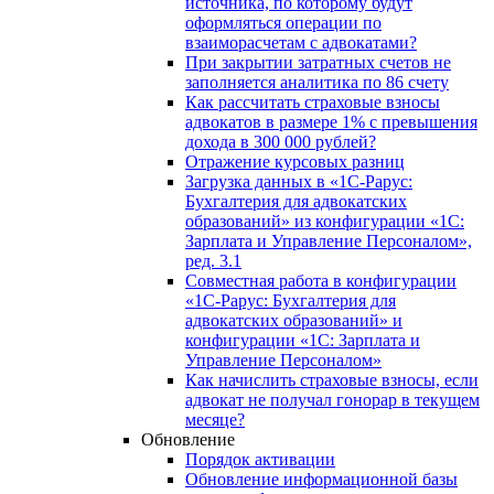
источника, по которому будут
оформляться операции по
взаиморасчетам с адвокатами?
При закрытии затратных счетов не
заполняется аналитика по 86 счету
Как рассчитать страховые взносы
адвокатов в размере 1% с превышения
дохода в 300 000 рублей?
Отражение курсовых разниц
Загрузка данных в «1С-Рарус:
Бухгалтерия для адвокатских
образований» из конфигурации «1С:
Зарплата и Управление Персоналом»,
ред. 3.1
Совместная работа в конфигурации
«1С-Рарус: Бухгалтерия для
адвокатских образований» и
конфигурации «1С: Зарплата и
Управление Персоналом»
Как начислить страховые взносы, если
адвокат не получал гонорар в текущем
месяце?
Обновление
Порядок активации
Обновление информационной базы