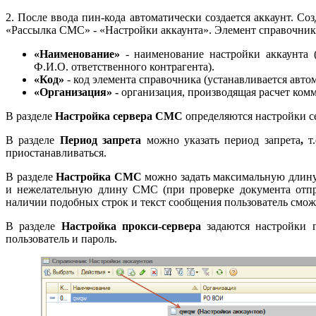
2. После ввода пин-кода автоматически создается аккаунт. 
«Рассылка СМС» - «Настройки аккаунта». Элемент справочник
«Наименование»
- наименование настройки аккаунта (
Ф.И.О. ответственного контрагента).
«Код»
- код элемента справочника (устанавливается авто
«Организация» -
организация, производящая расчет ком
В разделе
Настройка сервера СМС
определяются настройки 
В разделе
Период запрета
можно указать период запрета
,
т
приостанавливаться.
В разделе
Настройка СМС
можно задать максимальную длин
и нежелательную длину СМС (при проверке документа отпр
наличии подобных строк и текст сообщения пользователь смож
В разделе
Настройка прокси-сервера
задаются настройки п
пользователь и пароль.