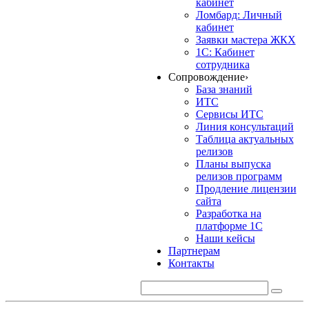
кабинет
Ломбард: Личный
кабинет
Заявки мастера ЖКХ
1С: Кабинет
сотрудника
Сопровождение
›
База знаний
ИТС
Сервисы ИТС
Линия консультаций
Таблица актуальных
релизов
Планы выпуска
релизов программ
Продление лицензии
сайта
Разработка на
платформе 1С
Наши кейсы
Партнерам
Контакты