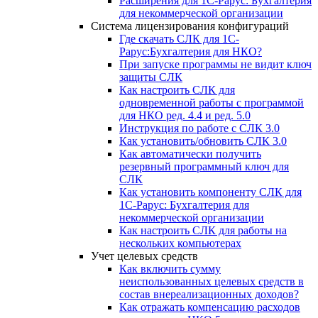
Расширения для 1С-Рарус: Бухгалтерия
для некоммерческой организации
Система лицензирования конфигураций
Где скачать СЛК для 1С-
Рарус:Бухгалтерия для НКО?
При запуске программы не видит ключ
защиты СЛК
Как настроить СЛК для
одновременной работы с программой
для НКО ред. 4.4 и ред. 5.0
Инструкция по работе с СЛК 3.0
Как установить/обновить СЛК 3.0
Как автоматически получить
резервный программный ключ для
СЛК
Как установить компоненту СЛК для
1С-Рарус: Бухгалтерия для
некоммерческой организации
Как настроить СЛК для работы на
нескольких компьютерах
Учет целевых средств
Как включить сумму
неиспользованных целевых средств в
состав внереализационных доходов?
Как отражать компенсацию расходов