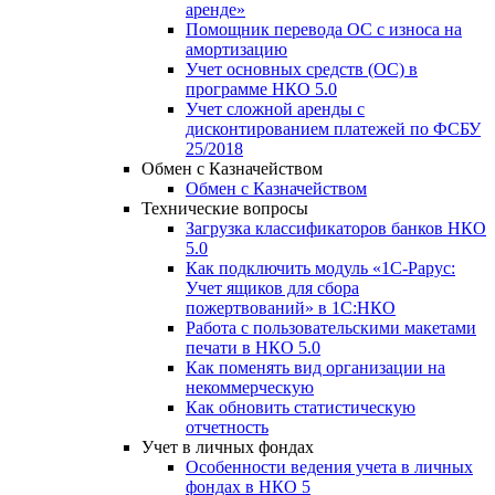
аренде»
Помощник перевода ОС с износа на
амортизацию
Учет основных средств (ОС) в
программе НКО 5.0
Учет сложной аренды с
дисконтированием платежей по ФСБУ
25/2018
Обмен с Казначейством
Обмен с Казначейством
Технические вопросы
Загрузка классификаторов банков НКО
5.0
Как подключить модуль «1С-Рарус:
Учет ящиков для сбора
пожертвований» в 1С:НКО
Работа с пользовательскими макетами
печати в НКО 5.0
Как поменять вид организации на
некоммерческую
Как обновить статистическую
отчетность
Учет в личных фондах
Особенности ведения учета в личных
фондах в НКО 5