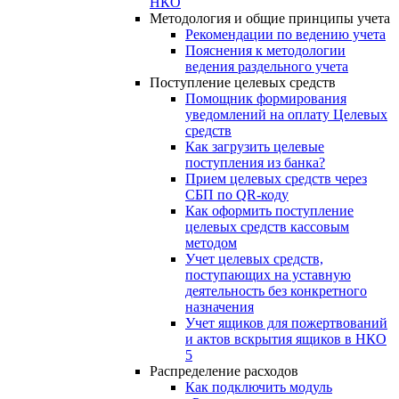
НКО
Методология и общие принципы учета
Рекомендации по ведению учета
Пояснения к методологии
ведения раздельного учета
Поступление целевых средств
Помощник формирования
уведомлений на оплату Целевых
средств
Как загрузить целевые
поступления из банка?
Прием целевых средств через
СБП по QR-коду
Как оформить поступление
целевых средств кассовым
методом
Учет целевых средств,
поступающих на уставную
деятельность без конкретного
назначения
Учет ящиков для пожертвований
и актов вскрытия ящиков в НКО
5
Распределение расходов
Как подключить модуль