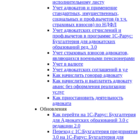
исполнительному листу
Учет адвокатов и применение
стандартных, имущественных,
социальных и проф.вычетов (в т.ч.
страховых взносов) по НДФЛ
Учет адвокатских отчислений и
проф.вычетов в программе 1С-Рарус:
Бухгалтерия для адвокатских
образований ред. 3.0
Учет страховых взносов адвокатов,
являющихся военными пенсионерами
Учет в валюте
Учет адвокатских соглашений в у.е
Как начислить гонорар адвокату
Как начислить и выплатить адвокату
аванс без оформления реализации
услуг
Как приостановить деятельность
адвоката
Обновления
Как перейти на 1С-Рарус: Бухгалтерия
для Адвокатских образований 3.0 с
редакции 2.0
Переход с 1С:Бухгалтерия предприятия
3.0 на 1С-Рарус: Бухгалтерия для