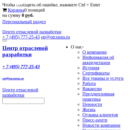
Меню
Чтобы сообщить об ошибке, нажмите Ctrl + Enter
Корзина
0 позиций
на сумму
0 руб.
Персональный раздел
Центр
отраслевой разработки
+ 7 (495) 777-25-43
otr@otr.rarus.ru
Toggle
О нас
›
navigation
Центр отраслевой
О компании
разработки
Информация об
аккредитации
+ 7 (495) 777-25-43
История
Сертификаты
Все товары и услуги
otr@otr.rarus.ru
Работа
Вакансии
Центр отраслевой
Преддипломная
разработки
практика
Ценности
Жизнь
Отзывы клиентов
Пресс-центр
Новости компании