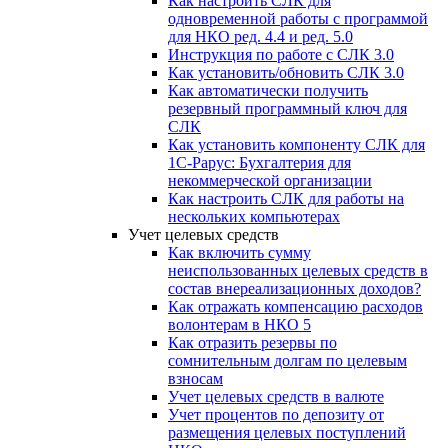
Как настроить СЛК для
одновременной работы с программой
для НКО ред. 4.4 и ред. 5.0
Инструкция по работе с СЛК 3.0
Как установить/обновить СЛК 3.0
Как автоматически получить
резервный программный ключ для
СЛК
Как установить компоненту СЛК для
1С-Рарус: Бухгалтерия для
некоммерческой организации
Как настроить СЛК для работы на
нескольких компьютерах
Учет целевых средств
Как включить сумму
неиспользованных целевых средств в
состав внереализационных доходов?
Как отражать компенсацию расходов
волонтерам в НКО 5
Как отразить резервы по
сомнительным долгам по целевым
взносам
Учет целевых средств в валюте
Учет процентов по депозиту от
размещения целевых поступлений