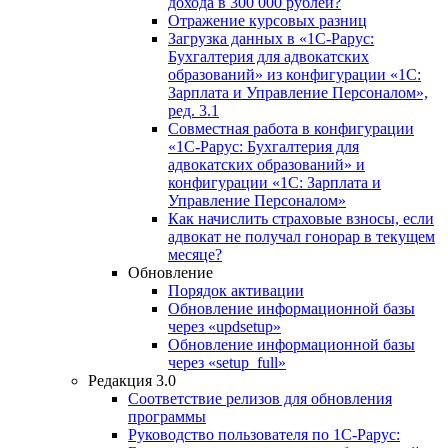
дохода в 300 000 рублей?
Отражение курсовых разниц
Загрузка данных в «1С-Рарус:
Бухгалтерия для адвокатских
образований» из конфигурации «1С:
Зарплата и Управление Персоналом»,
ред. 3.1
Совместная работа в конфигурации
«1С-Рарус: Бухгалтерия для
адвокатских образований» и
конфигурации «1С: Зарплата и
Управление Персоналом»
Как начислить страховые взносы, если
адвокат не получал гонорар в текущем
месяце?
Обновление
Порядок активации
Обновление информационной базы
через «updsetup»
Обновление информационной базы
через «setup_full»
Редакция 3.0
Соответствие релизов для обновления
программы
Руководство пользователя по 1С-Рарус: