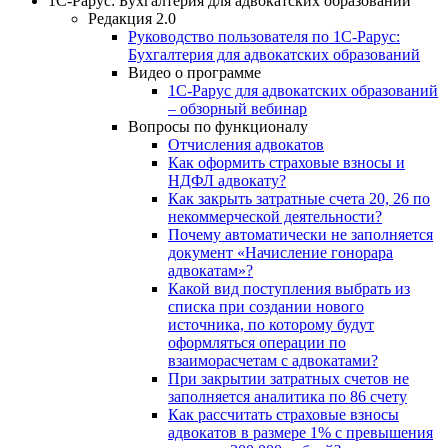
1С-Рарус: Бухгалтерия для адвокатских образований
Редакция 2.0
Руководство пользователя по 1С-Рарус:
Бухгалтерия для адвокатских образований
Видео о программе
1С-Рарус для адвокатских образований
– обзорный вебинар
Вопросы по функционалу
Отчисления адвокатов
Как оформить страховые взносы и
НДФЛ адвокату?
Как закрыть затратные счета 20, 26 по
некоммерческой деятельности?
Почему автоматически не заполняется
документ «Начисление гонорара
адвокатам»?
Какой вид поступления выбрать из
списка при создании нового
источника, по которому будут
оформляться операции по
взаиморасчетам с адвокатами?
При закрытии затратных счетов не
заполняется аналитика по 86 счету
Как рассчитать страховые взносы
адвокатов в размере 1% с превышения