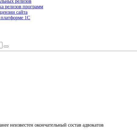
альных релизов
а релизов программ
цензии сайта
а платформе 1С
анее неизвестен окончательный состав адвокатов