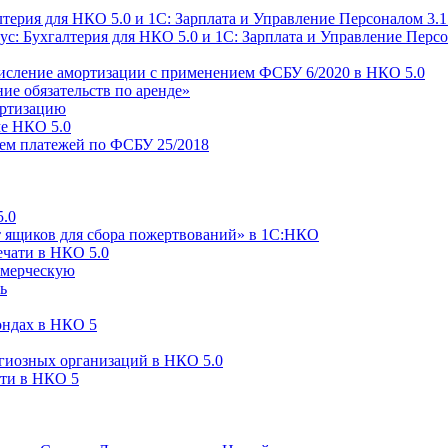
ерия для НКО 5.0 и 1С: Зарплата и Управление Персоналом 3.1
ус: Бухгалтерия для НКО 5.0 и 1С: Зарплата и Управление Персо
ачисление амортизации с применением ФСБУ 6/2020 в НКО 5.0
ие обязательств по аренде»
ортизацию
ме НКО 5.0
ем платежей по ФСБУ 25/2018
5.0
т ящиков для сбора пожертвований» в 1С:НКО
ечати в НКО 5.0
ммерческую
ь
ондах в НКО 5
гиозных организаций в НКО 5.0
сти в НКО 5