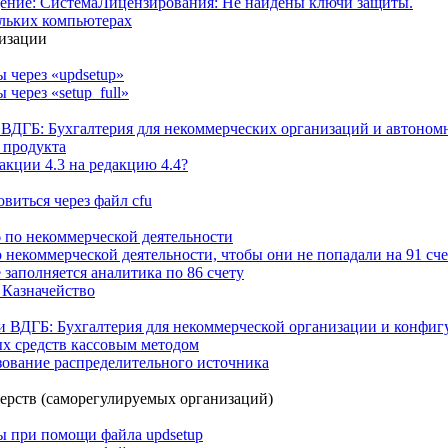
щение: СистемаЛицензирования: Не найдены ключи защиты.
ольких компьютерах
низации
 через «updsetup»
через «setup_full»
ВДГБ: Бухгалтерия для некоммерческих организаций и автоном
 продукта
акции 4.3 на редакцию 4.4?
овиться через файл cfu
26 по некоммерческой деятельности
 некоммерческой деятельности, чтобы они не попадали на 91 сче
 заполняется аналитика по 86 счету
 Казначейство
и ВДГБ: Бухгалтерия для некоммерческой организации и конфиг
х средств кассовым методом
зование распределительного источника
ерств (саморегулируемых организаций)
 при помощи файла updsetup