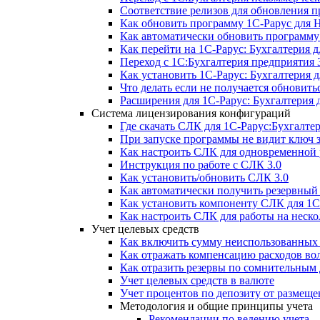
Соответствие релизов для обновления 
Как обновить программу 1С-Рарус для 
Как автоматически обновить программу
Как перейти на 1С-Рарус: Бухгалтерия д
Переход с 1С:Бухгалтерия предприятия 3
Как установить 1С-Рарус: Бухгалтерия 
Что делать если не получается обновитьс
Расширения для 1С-Рарус: Бухгалтерия 
Система лицензирования конфигураций
Где скачать СЛК для 1С-Рарус:Бухгалте
При запуске программы не видит ключ
Как настроить СЛК для одновременной р
Инструкция по работе с СЛК 3.0
Как установить/обновить СЛК 3.0
Как автоматически получить резервны
Как установить компоненту СЛК для 1С
Как настроить СЛК для работы на неск
Учет целевых средств
Как включить сумму неиспользованных 
Как отражать компенсацию расходов во
Как отразить резервы по сомнительным
Учет целевых средств в валюте
Учет процентов по депозиту от размещ
Методология и общие принципы учета
Рекомендации по ведению учета