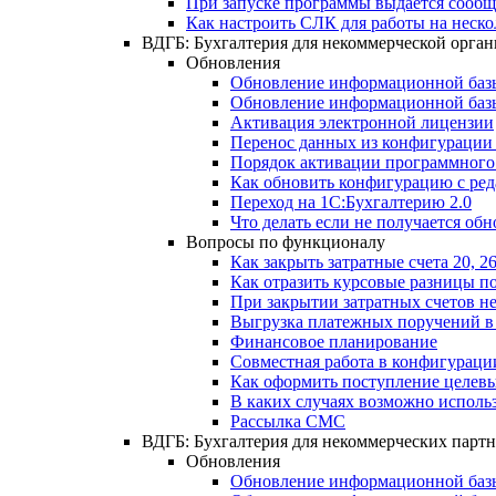
При запуске программы выдается сооб
Как настроить СЛК для работы на неск
ВДГБ: Бухгалтерия для некоммерческой орга
Обновления
Обновление информационной базы
Обновление информационной базы 
Активация электронной лицензии
Перенос данных из конфигурации 
Порядок активации программного
Как обновить конфигурацию с ред
Переход на 1С:Бухгалтерию 2.0
Что делать если не получается обн
Вопросы по функционалу
Как закрыть затратные счета 20, 
Как отразить курсовые разницы по
При закрытии затратных счетов не
Выгрузка платежных поручений в
Финансовое планирование
Совместная работа в конфигураци
Как оформить поступление целевы
В каких случаях возможно исполь
Рассылка СМС
ВДГБ: Бухгалтерия для некоммерческих партн
Обновления
Обновление информационной базы