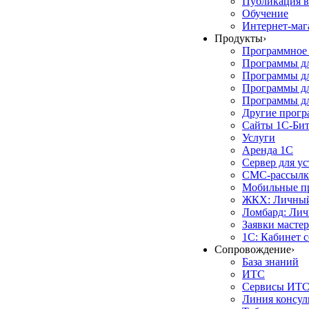
Публикация в
Обучение
Интернет-маг
Продукты
›
Программное 
Программы д
Программы дл
Программы д
Программы дл
Другие прог
Сайты 1С-Би
Услуги
Аренда 1С
Сервер для у
СМС-рассылк
Мобильные п
ЖКХ: Личный
Ломбард: Лич
Заявки масте
1С: Кабинет 
Сопровождение
›
База знаний
ИТС
Сервисы ИТ
Линия консул