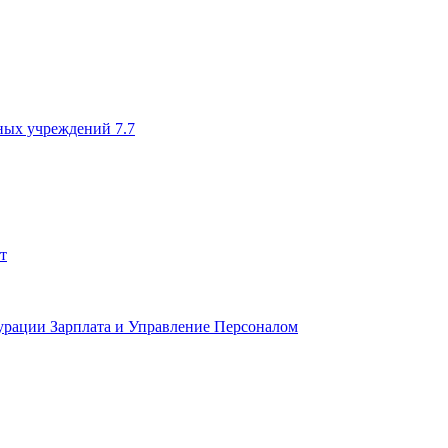
ных учреждений 7.7
т
урации Зарплата и Управление Персоналом