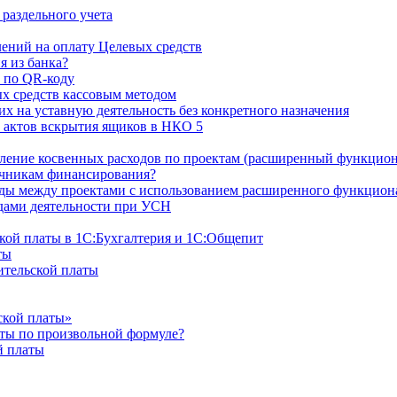
раздельного учета
ний на оплату Целевых средств
я из банка?
 по QR-коду
х средств кассовым методом
х на уставную деятельность без конкретного назначения
 актов вскрытия ящиков в НКО 5
ление косвенных расходов по проектам (расширенный функцион
очникам финансирования?
оды между проектами с использованием расширенного функцион
дами деятельности при УСН
ской платы в 1С:Бухгалтерия и 1С:Общепит
ты
ительской платы
ской платы»
аты по произвольной формуле?
й платы