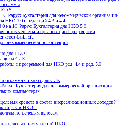
программы
НКО 5
 1С-Рарус: Бухгалтерия для некоммерческой организации
ля НКО 5.0 с редакций 4.3 и 4.4
.0 на 1С-Рарус: Бухгалтерия для НКО 5.0
для некоммерческой организации Проф версии
я через файл cfu
для некоммерческой организации
рия для НКО?
 защиты СЛК
аботы с программой для НКО ред. 4.4 и ред. 5.0
й программный ключ для СЛК
-Рарус: Бухгалтерия для некоммерческой организации
ольких компьютерах
целевых средств в состав внереализационных доходов?
лонтерам в НКО 5
 долгам по целевым взносам
ения целевых поступлений НКО