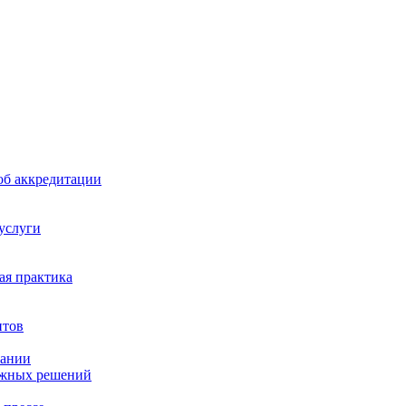
б аккредитации
 услуги
я практика
нтов
пании
ажных решений