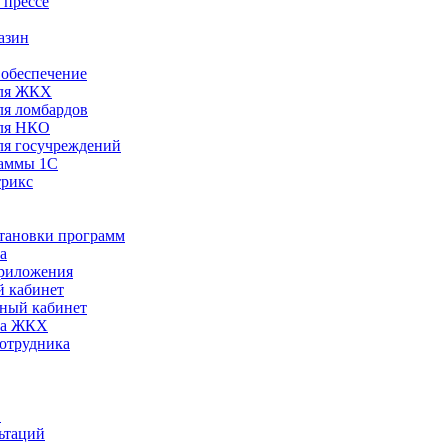
 прессе
азин
обеспечение
ля ЖКХ
я ломбардов
ля НКО
я госучреждений
раммы 1С
трикс
становки программ
а
риложения
 кабинет
ный кабинет
ра ЖКХ
сотрудника
С
ьтаций