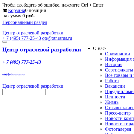
Меню
Чтобы сообщить об ошибке, нажмите Ctrl + Enter
Корзина
0 позиций
на сумму
0 руб.
Персональный раздел
Центр
отраслевой разработки
+ 7 (495) 777-25-43
otr@otr.rarus.ru
Toggle
О нас
›
navigation
Центр отраслевой разработки
О компании
Информация о
+ 7 (495) 777-25-43
История
Сертификаты
otr@otr.rarus.ru
Все товары и
Работа
Центр отраслевой разработки
Вакансии
Преддипломна
Ценности
Жизнь
Отзывы клие
Пресс-центр
Новости ком
Новости тир
Фотогалерея