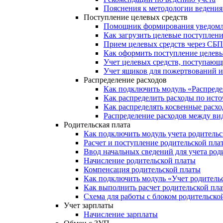
Пояснения к методологии ведения 
Поступление целевых средств
Помощник формирования уведомле
Как загрузить целевые поступлени
Прием целевых средств через СБП
Как оформить поступление целевы
Учет целевых средств, поступающи
Учет ящиков для пожертвований и
Распределение расходов
Как подключить модуль «Распреде
Как распределить расходы по ист
Как распределять косвенные расх
Распределение расходов между ви
Родительская плата
Как подключить модуль учета родитель
Расчет и поступление родительской пла
Ввод начальных сведений для учета род
Начисление родительской платы
Компенсация родительской платы
Как подключить модуль «Учет родитель
Как выполнить расчет родительской пл
Схема для работы с блоком родительско
Учет зарплаты
Начисление зарплаты