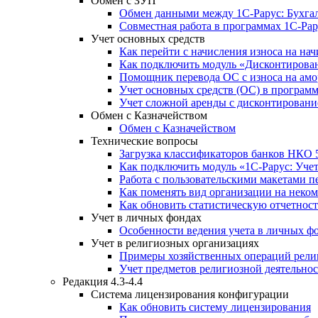
Обмен с ЗУП
Обмен данными между 1С-Рарус: Бухгалт
Совместная работа в программах 1С-Рар
Учет основных средств
Как перейти с начисления износа на н
Как подключить модуль «Дисконтирован
Помощник перевода ОС с износа на ам
Учет основных средств (ОС) в програм
Учет сложной аренды с дисконтировани
Обмен с Казначейством
Обмен с Казначейством
Технические вопросы
Загрузка классификаторов банков НКО 
Как подключить модуль «1С-Рарус: Уче
Работа с пользовательскими макетами п
Как поменять вид организации на неко
Как обновить статистическую отчетност
Учет в личных фондах
Особенности ведения учета в личных ф
Учет в религиозных организациях
Примеры хозяйственных операций рели
Учет предметов религиозной деятельно
Редакция 4.3-4.4
Система лицензирования конфигурации
Как обновить систему лицензирования