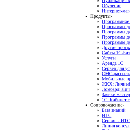
Публикация в
Обучение
Интернет-маг
Продукты
›
Программное 
Программы д
Программы дл
Программы д
Программы дл
Другие прог
Сайты 1С-Би
Услуги
Аренда 1С
Сервер для у
СМС-рассылк
Мобильные п
ЖКХ: Личный
Ломбард: Лич
Заявки масте
1С: Кабинет 
Сопровождение
›
База знаний
ИТС
Сервисы ИТ
Линия консул