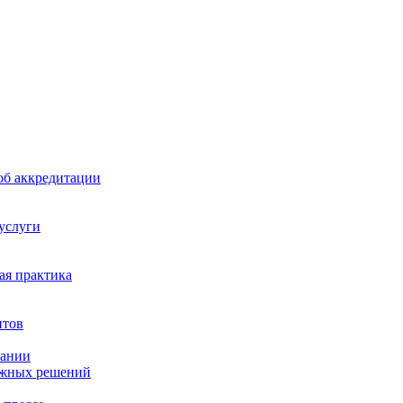
б аккредитации
 услуги
я практика
нтов
пании
ажных решений