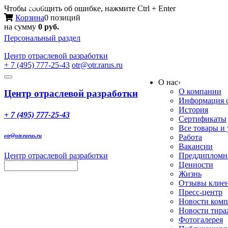
Меню
Чтобы сообщить об ошибке, нажмите Ctrl + Enter
Корзина
0 позиций
на сумму
0 руб.
Персональный раздел
Центр
отраслевой разработки
+ 7 (495) 777-25-43
otr@otr.rarus.ru
Toggle
О нас
›
navigation
О компании
Центр отраслевой разработки
Информация о
История
+ 7 (495) 777-25-43
Сертификаты
Все товары и
otr@otr.rarus.ru
Работа
Вакансии
Центр отраслевой разработки
Преддипломна
Ценности
Жизнь
Отзывы клие
Пресс-центр
Новости ком
Новости тир
Фотогалерея