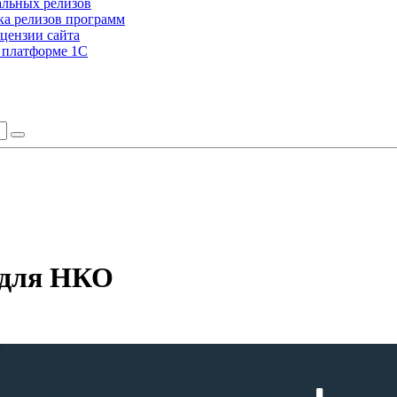
альных релизов
а релизов программ
цензии сайта
а платформе 1С
 для НКО