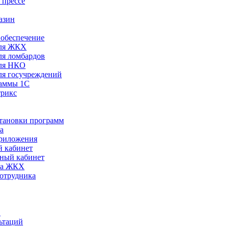
 прессе
азин
обеспечение
ля ЖКХ
я ломбардов
ля НКО
я госучреждений
раммы 1С
трикс
становки программ
а
риложения
 кабинет
ный кабинет
ра ЖКХ
сотрудника
С
ьтаций