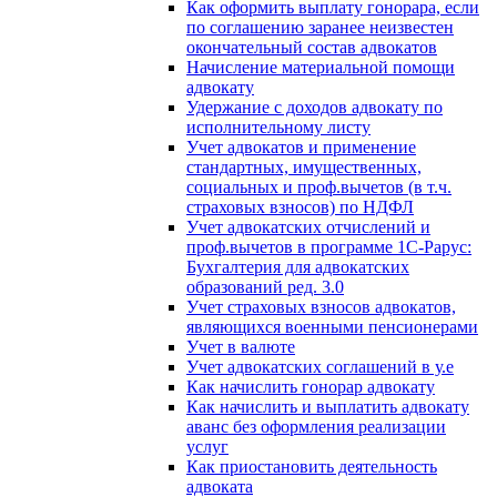
Как оформить выплату гонорара, если
по соглашению заранее неизвестен
окончательный состав адвокатов
Начисление материальной помощи
адвокату
Удержание с доходов адвокату по
исполнительному листу
Учет адвокатов и применение
стандартных, имущественных,
социальных и проф.вычетов (в т.ч.
страховых взносов) по НДФЛ
Учет адвокатских отчислений и
проф.вычетов в программе 1С-Рарус:
Бухгалтерия для адвокатских
образований ред. 3.0
Учет страховых взносов адвокатов,
являющихся военными пенсионерами
Учет в валюте
Учет адвокатских соглашений в у.е
Как начислить гонорар адвокату
Как начислить и выплатить адвокату
аванс без оформления реализации
услуг
Как приостановить деятельность
адвоката