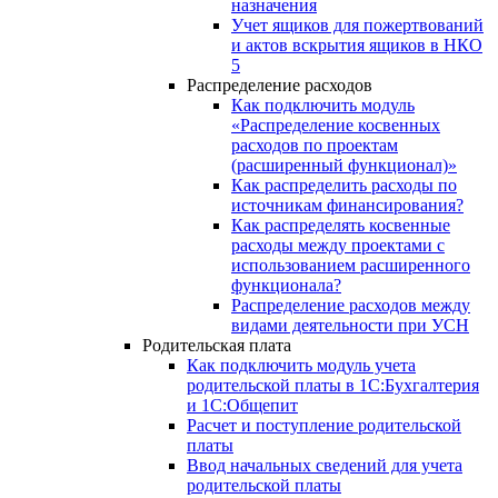
назначения
Учет ящиков для пожертвований
и актов вскрытия ящиков в НКО
5
Распределение расходов
Как подключить модуль
«Распределение косвенных
расходов по проектам
(расширенный функционал)»
Как распределить расходы по
источникам финансирования?
Как распределять косвенные
расходы между проектами с
использованием расширенного
функционала?
Распределение расходов между
видами деятельности при УСН
Родительская плата
Как подключить модуль учета
родительской платы в 1С:Бухгалтерия
и 1С:Общепит
Расчет и поступление родительской
платы
Ввод начальных сведений для учета
родительской платы