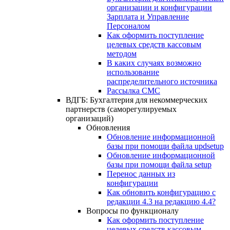
организации и конфигурации
Зарплата и Управление
Персоналом
Как оформить поступление
целевых средств кассовым
методом
В каких случаях возможно
использование
распределительного источника
Рассылка СМС
ВДГБ: Бухгалтерия для некоммерческих
партнерств (саморегулируемых
организаций)
Обновления
Обновление информационной
базы при помощи файла updsetup
Обновление информационной
базы при помощи файла setup
Перенос данных из
конфигурации
Как обновить конфигурацию с
редакции 4.3 на редакцию 4.4?
Вопросы по функционалу
Как оформить поступление
целевых средств кассовым