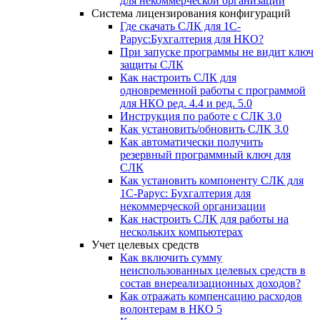
для некоммерческой организации
Система лицензирования конфигураций
Где скачать СЛК для 1С-
Рарус:Бухгалтерия для НКО?
При запуске программы не видит ключ
защиты СЛК
Как настроить СЛК для
одновременной работы с программой
для НКО ред. 4.4 и ред. 5.0
Инструкция по работе с СЛК 3.0
Как установить/обновить СЛК 3.0
Как автоматически получить
резервный программный ключ для
СЛК
Как установить компоненту СЛК для
1С-Рарус: Бухгалтерия для
некоммерческой организации
Как настроить СЛК для работы на
нескольких компьютерах
Учет целевых средств
Как включить сумму
неиспользованных целевых средств в
состав внереализационных доходов?
Как отражать компенсацию расходов
волонтерам в НКО 5