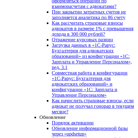
оформляться операции по
взаиморасчетам с адвокатами?
При закрытии затратных счетов не
заполняется аналитика по 86 счету
Как рассчитать страховые взносы
адвокатов в размере 1% с превышения
дохода в 300 000 рублей?
Отражение курсовых разниц
Загрузка данных в «1С-Рарус:
Бухгалтерия для адвокатских
образований» из конфигурации «1С:
Зарплата и Управление Персоналом»,
ред. 3.1
Совместная работа в конфигурации
«1С-Рарус: Бухгалтерия для
адвокатских образований» и
конфигурации «1С: Зарплата и
Управление Персоналом»
Как начислить страховые взносы, если
адвокат не получал гонорар в текущем
месяце?
Обновление
Порядок активации
Обновление информационной базы
через «updsetup»