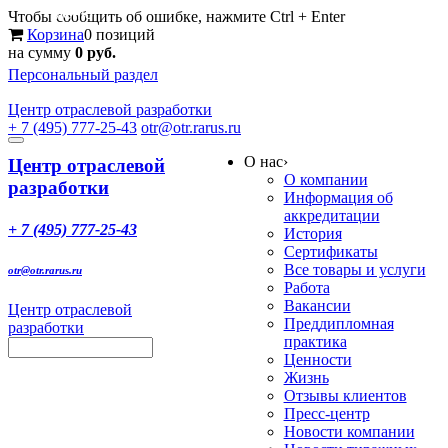
Меню
Чтобы сообщить об ошибке, нажмите Ctrl + Enter
Корзина
0 позиций
на сумму
0 руб.
Персональный раздел
Центр
отраслевой разработки
+ 7 (495) 777-25-43
otr@otr.rarus.ru
Toggle
О нас
›
navigation
Центр отраслевой
О компании
разработки
Информация об
аккредитации
+ 7 (495) 777-25-43
История
Сертификаты
Все товары и услуги
otr@otr.rarus.ru
Работа
Вакансии
Центр отраслевой
Преддипломная
разработки
практика
Ценности
Жизнь
Отзывы клиентов
Пресс-центр
Новости компании