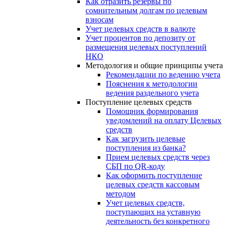
Как отразить резервы по
сомнительным долгам по целевым
взносам
Учет целевых средств в валюте
Учет процентов по депозиту от
размещения целевых поступлений
НКО
Методология и общие принципы учета
Рекомендации по ведению учета
Пояснения к методологии
ведения раздельного учета
Поступление целевых средств
Помощник формирования
уведомлений на оплату Целевых
средств
Как загрузить целевые
поступления из банка?
Прием целевых средств через
СБП по QR-коду
Как оформить поступление
целевых средств кассовым
методом
Учет целевых средств,
поступающих на уставную
деятельность без конкретного