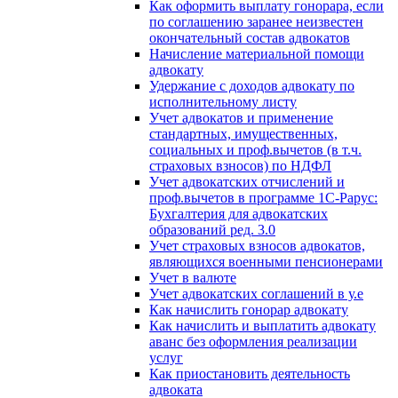
Как оформить выплату гонорара, если
по соглашению заранее неизвестен
окончательный состав адвокатов
Начисление материальной помощи
адвокату
Удержание с доходов адвокату по
исполнительному листу
Учет адвокатов и применение
стандартных, имущественных,
социальных и проф.вычетов (в т.ч.
страховых взносов) по НДФЛ
Учет адвокатских отчислений и
проф.вычетов в программе 1С-Рарус:
Бухгалтерия для адвокатских
образований ред. 3.0
Учет страховых взносов адвокатов,
являющихся военными пенсионерами
Учет в валюте
Учет адвокатских соглашений в у.е
Как начислить гонорар адвокату
Как начислить и выплатить адвокату
аванс без оформления реализации
услуг
Как приостановить деятельность
адвоката