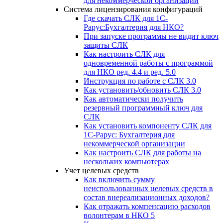
для некоммерческой организации
Система лицензирования конфигураций
Где скачать СЛК для 1С-
Рарус:Бухгалтерия для НКО?
При запуске программы не видит ключ
защиты СЛК
Как настроить СЛК для
одновременной работы с программой
для НКО ред. 4.4 и ред. 5.0
Инструкция по работе с СЛК 3.0
Как установить/обновить СЛК 3.0
Как автоматически получить
резервный программный ключ для
СЛК
Как установить компоненту СЛК для
1С-Рарус: Бухгалтерия для
некоммерческой организации
Как настроить СЛК для работы на
нескольких компьютерах
Учет целевых средств
Как включить сумму
неиспользованных целевых средств в
состав внереализационных доходов?
Как отражать компенсацию расходов
волонтерам в НКО 5