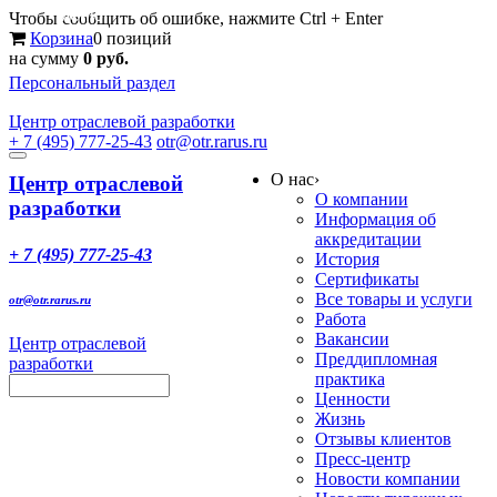
Меню
Чтобы сообщить об ошибке, нажмите Ctrl + Enter
Корзина
0 позиций
на сумму
0 руб.
Персональный раздел
Центр
отраслевой разработки
+ 7 (495) 777-25-43
otr@otr.rarus.ru
Toggle
О нас
›
navigation
Центр отраслевой
О компании
разработки
Информация об
аккредитации
+ 7 (495) 777-25-43
История
Сертификаты
Все товары и услуги
otr@otr.rarus.ru
Работа
Вакансии
Центр отраслевой
Преддипломная
разработки
практика
Ценности
Жизнь
Отзывы клиентов
Пресс-центр
Новости компании