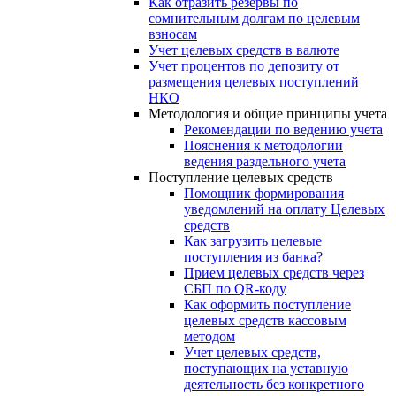
Как отразить резервы по
сомнительным долгам по целевым
взносам
Учет целевых средств в валюте
Учет процентов по депозиту от
размещения целевых поступлений
НКО
Методология и общие принципы учета
Рекомендации по ведению учета
Пояснения к методологии
ведения раздельного учета
Поступление целевых средств
Помощник формирования
уведомлений на оплату Целевых
средств
Как загрузить целевые
поступления из банка?
Прием целевых средств через
СБП по QR-коду
Как оформить поступление
целевых средств кассовым
методом
Учет целевых средств,
поступающих на уставную
деятельность без конкретного