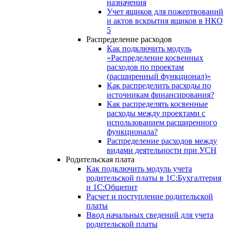
назначения
Учет ящиков для пожертвований
и актов вскрытия ящиков в НКО
5
Распределение расходов
Как подключить модуль
«Распределение косвенных
расходов по проектам
(расширенный функционал)»
Как распределить расходы по
источникам финансирования?
Как распределять косвенные
расходы между проектами с
использованием расширенного
функционала?
Распределение расходов между
видами деятельности при УСН
Родительская плата
Как подключить модуль учета
родительской платы в 1С:Бухгалтерия
и 1С:Общепит
Расчет и поступление родительской
платы
Ввод начальных сведений для учета
родительской платы