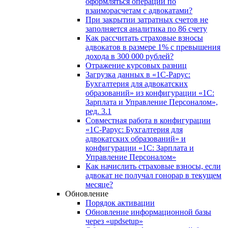
оформляться операции по
взаиморасчетам с адвокатами?
При закрытии затратных счетов не
заполняется аналитика по 86 счету
Как рассчитать страховые взносы
адвокатов в размере 1% с превышения
дохода в 300 000 рублей?
Отражение курсовых разниц
Загрузка данных в «1С-Рарус:
Бухгалтерия для адвокатских
образований» из конфигурации «1С:
Зарплата и Управление Персоналом»,
ред. 3.1
Совместная работа в конфигурации
«1С-Рарус: Бухгалтерия для
адвокатских образований» и
конфигурации «1С: Зарплата и
Управление Персоналом»
Как начислить страховые взносы, если
адвокат не получал гонорар в текущем
месяце?
Обновление
Порядок активации
Обновление информационной базы
через «updsetup»