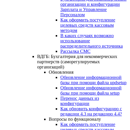
организации и конфигурации
Зарплата и Управление
Персоналом
Как оформить поступление
целевых средств кассовым
методом
В каких случаях возможно
использование
распределительного источника
Рассылка СМС
ВДГБ: Бухгалтерия для некоммерческих
партнерств (саморегулируемых
организаций)
Обновления
Обновление информационной
базы при помощи файла updsetup
Обновление информационной
базы при помощи файла setup
Перенос данных из
конфигурации
Как обновить конфигурацию с
редакции 4.3 на редакцию 4.4?
Вопросы по функционалу
Как оформить поступление
целевых средств кассовым