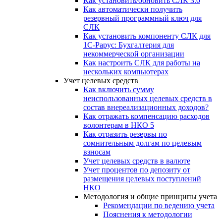
Как установить/обновить СЛК 3.0
Как автоматически получить
резервный программный ключ для
СЛК
Как установить компоненту СЛК для
1С-Рарус: Бухгалтерия для
некоммерческой организации
Как настроить СЛК для работы на
нескольких компьютерах
Учет целевых средств
Как включить сумму
неиспользованных целевых средств в
состав внереализационных доходов?
Как отражать компенсацию расходов
волонтерам в НКО 5
Как отразить резервы по
сомнительным долгам по целевым
взносам
Учет целевых средств в валюте
Учет процентов по депозиту от
размещения целевых поступлений
НКО
Методология и общие принципы учета
Рекомендации по ведению учета
Пояснения к методологии