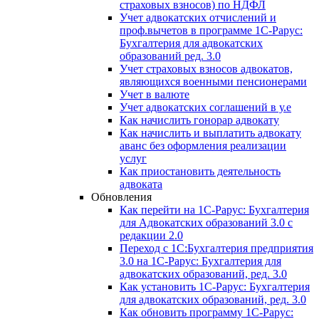
страховых взносов) по НДФЛ
Учет адвокатских отчислений и
проф.вычетов в программе 1С-Рарус:
Бухгалтерия для адвокатских
образований ред. 3.0
Учет страховых взносов адвокатов,
являющихся военными пенсионерами
Учет в валюте
Учет адвокатских соглашений в у.е
Как начислить гонорар адвокату
Как начислить и выплатить адвокату
аванс без оформления реализации
услуг
Как приостановить деятельность
адвоката
Обновления
Как перейти на 1С-Рарус: Бухгалтерия
для Адвокатских образований 3.0 с
редакции 2.0
Переход с 1С:Бухгалтерия предприятия
3.0 на 1С-Рарус: Бухгалтерия для
адвокатских образований, ред. 3.0
Как установить 1С-Рарус: Бухгалтерия
для адвокатских образований, ред. 3.0
Как обновить программу 1С-Рарус: