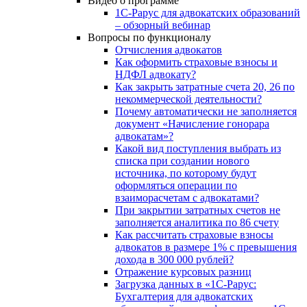
Видео о программе
1С-Рарус для адвокатских образований
– обзорный вебинар
Вопросы по функционалу
Отчисления адвокатов
Как оформить страховые взносы и
НДФЛ адвокату?
Как закрыть затратные счета 20, 26 по
некоммерческой деятельности?
Почему автоматически не заполняется
документ «Начисление гонорара
адвокатам»?
Какой вид поступления выбрать из
списка при создании нового
источника, по которому будут
оформляться операции по
взаиморасчетам с адвокатами?
При закрытии затратных счетов не
заполняется аналитика по 86 счету
Как рассчитать страховые взносы
адвокатов в размере 1% с превышения
дохода в 300 000 рублей?
Отражение курсовых разниц
Загрузка данных в «1С-Рарус:
Бухгалтерия для адвокатских