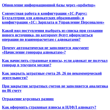
Обновление информационной базы через «updsetup»
Совместная работа в конфигурации «1С-Рарус:
Бухгалтерия для адвокатских образований» и
конфигурации «1С: Зарплата и Управление Персоналом»
Какой вид поступления выбрать из списка при создании
нового источника, по которому будут оформляться
операции по взаиморасчетам с адвокатами?
Почему автоматически не заполняется документ
«Начисление гонорара адвокатам»?
Как начислить страховые взносы, если адвокат не получал
гонорар в текущем месяце?
Как закрыть затратные счета 20, 26 по некоммерческой
деятельности?
При закрытии затратных счетов не заполняется аналитика
по 86 счету
Отражение курсовых разниц
Как оформить страховые взносы и НДФЛ адвокату?