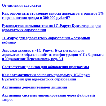
Отчисления адвокатов
Как рассчитать страховые взносы адвокатов в размере 1%
с превышения дохода в 300 000 рублей?
Руководство пользователя по 1С-Рарус: Бухгалтерия для
адвокатских образований
1С-Рарус для адвокатских образований – обзорный
вебинар
Загрузка данных в «1С-Рарус: Бухгалтерия для
адвокатских образований» из конфигурации «1С: Зарплата
и Управление Персоналом», ред. 3.1
Соответствие релизов для обновления программы
Как автоматически обновить программу 1С-Рарус:
Бухгалтерия для адвокатских образований
Активация дополнительной лицензии
Активация системы лицензирования через файловый
запрос