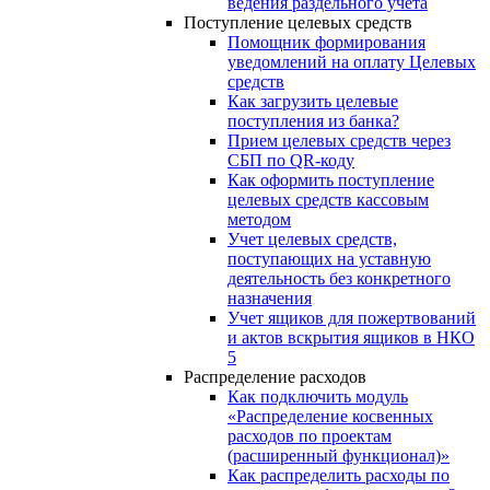
ведения раздельного учета
Поступление целевых средств
Помощник формирования
уведомлений на оплату Целевых
средств
Как загрузить целевые
поступления из банка?
Прием целевых средств через
СБП по QR-коду
Как оформить поступление
целевых средств кассовым
методом
Учет целевых средств,
поступающих на уставную
деятельность без конкретного
назначения
Учет ящиков для пожертвований
и актов вскрытия ящиков в НКО
5
Распределение расходов
Как подключить модуль
«Распределение косвенных
расходов по проектам
(расширенный функционал)»
Как распределить расходы по