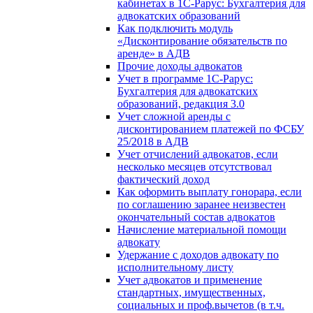
кабинетах в 1С-Рарус: Бухгалтерия для
адвокатских образований
Как подключить модуль
«Дисконтирование обязательств по
аренде» в АДВ
Прочие доходы адвокатов
Учет в программе 1С-Рарус:
Бухгалтерия для адвокатских
образований, редакция 3.0
Учет сложной аренды с
дисконтированием платежей по ФСБУ
25/2018 в АДВ
Учет отчислений адвокатов, если
несколько месяцев отсутствовал
фактический доход
Как оформить выплату гонорара, если
по соглашению заранее неизвестен
окончательный состав адвокатов
Начисление материальной помощи
адвокату
Удержание с доходов адвокату по
исполнительному листу
Учет адвокатов и применение
стандартных, имущественных,
социальных и проф.вычетов (в т.ч.