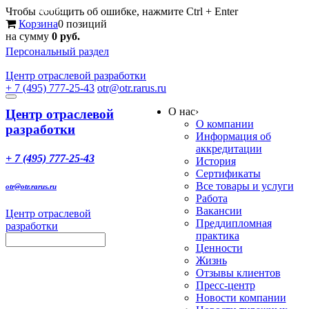
Меню
Чтобы сообщить об ошибке, нажмите Ctrl + Enter
Корзина
0 позиций
на сумму
0 руб.
Персональный раздел
Центр
отраслевой разработки
+ 7 (495) 777-25-43
otr@otr.rarus.ru
Toggle
О нас
›
navigation
Центр отраслевой
О компании
разработки
Информация об
аккредитации
+ 7 (495) 777-25-43
История
Сертификаты
Все товары и услуги
otr@otr.rarus.ru
Работа
Вакансии
Центр отраслевой
Преддипломная
разработки
практика
Ценности
Жизнь
Отзывы клиентов
Пресс-центр
Новости компании