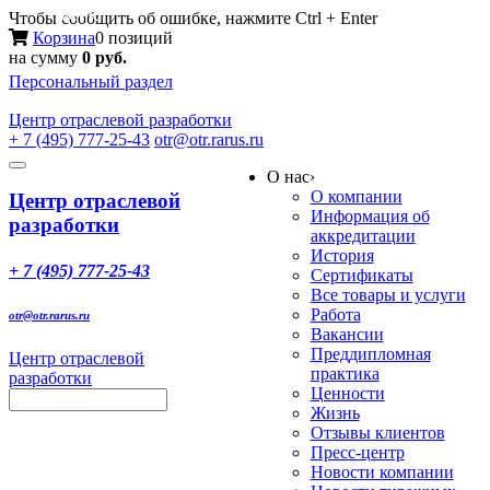
Меню
Чтобы сообщить об ошибке, нажмите Ctrl + Enter
Корзина
0 позиций
на сумму
0 руб.
Персональный раздел
Центр
отраслевой разработки
+ 7 (495) 777-25-43
otr@otr.rarus.ru
Toggle
О нас
›
navigation
О компании
Центр отраслевой
Информация об
разработки
аккредитации
История
+ 7 (495) 777-25-43
Сертификаты
Все товары и услуги
Работа
otr@otr.rarus.ru
Вакансии
Преддипломная
Центр отраслевой
практика
разработки
Ценности
Жизнь
Отзывы клиентов
Пресс-центр
Новости компании