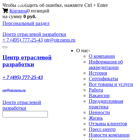
Меню
Чтобы сообщить об ошибке, нажмите Ctrl + Enter
Корзина
0 позиций
на сумму
0 руб.
Персональный раздел
Центр
отраслевой разработки
+ 7 (495) 777-25-43
otr@otr.rarus.ru
Toggle
О нас
›
navigation
О компании
Центр отраслевой
Информация об
разработки
аккредитации
История
+ 7 (495) 777-25-43
Сертификаты
Все товары и услуги
Работа
otr@otr.rarus.ru
Вакансии
Преддипломная
Центр отраслевой
практика
разработки
Ценности
Жизнь
Отзывы клиентов
Пресс-центр
Новости компании