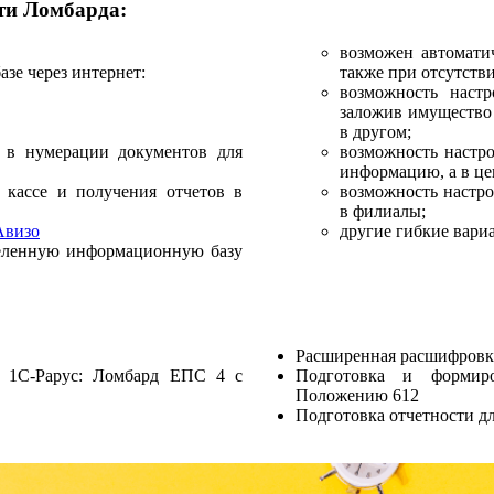
ти Ломбарда:
возможен автомати
зе через интернет:
также при отсутств
возможность наст
заложив имущество 
в другом;
 в нумерации документов для
возможность настр
информацию, а в це
 кассе и получения отчетов в
возможность настро
в филиалы;
Авизо
другие гибкие вар
деленную информационную базу
Расширенная расшифровк
и 1С-Рарус: Ломбард ЕПС 4 с
Подготовка и формиро
Положению 612
.
Подготовка отчетности 