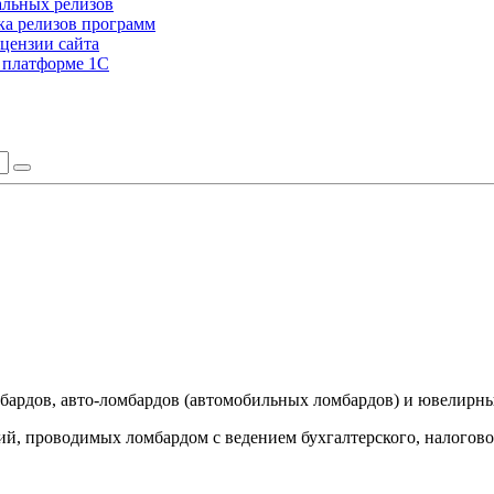
альных релизов
а релизов программ
цензии сайта
а платформе 1С
мбардов, авто-ломбардов (автомобильных ломбардов) и ювелирн
ий, проводимых ломбардом с ведением бухгалтерского, налогово