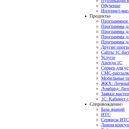
Публикация в
Обучение
Интернет-маг
Продукты
›
Программное 
Программы д
Программы дл
Программы д
Программы дл
Другие прог
Сайты 1С-Би
Услуги
Аренда 1С
Сервер для у
СМС-рассылк
Мобильные п
ЖКХ: Личный
Ломбард: Лич
Заявки масте
1С: Кабинет 
Сопровождение
›
База знаний
ИТС
Сервисы ИТ
Линия консул