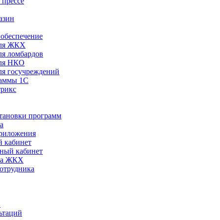
 прессе
азин
обеспечение
ля ЖКХ
я ломбардов
ля НКО
я госучреждений
раммы 1С
трикс
становки программ
а
риложения
 кабинет
ный кабинет
ра ЖКХ
сотрудника
С
ьтаций