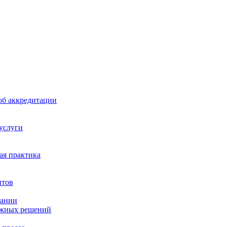
б аккредитации
 услуги
я практика
нтов
пании
ажных решений