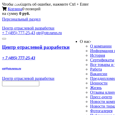
Меню
Чтобы сообщить об ошибке, нажмите Ctrl + Enter
Корзина
0 позиций
на сумму
0 руб.
Персональный раздел
Центр
отраслевой разработки
+ 7 (495) 777-25-43
otr@otr.rarus.ru
Toggle
О нас
›
navigation
О компании
Центр отраслевой разработки
Информация о
История
+ 7 (495) 777-25-43
Сертификаты
Все товары и
otr@otr.rarus.ru
Работа
Вакансии
Центр отраслевой разработки
Преддипломна
Ценности
Жизнь
Отзывы клие
Пресс-центр
Новости ком
Новости тир
Фотогалерея