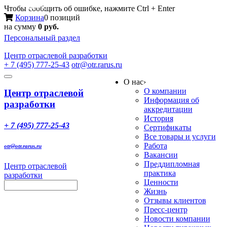
Меню
Чтобы сообщить об ошибке, нажмите Ctrl + Enter
Корзина
0 позиций
на сумму
0 руб.
Персональный раздел
Центр
отраслевой разработки
+ 7 (495) 777-25-43
otr@otr.rarus.ru
Toggle
О нас
›
navigation
О компании
Центр отраслевой
Информация об
разработки
аккредитации
История
+ 7 (495) 777-25-43
Сертификаты
Все товары и услуги
Работа
otr@otr.rarus.ru
Вакансии
Преддипломная
Центр отраслевой
практика
разработки
Ценности
Жизнь
Отзывы клиентов
Пресс-центр
Новости компании