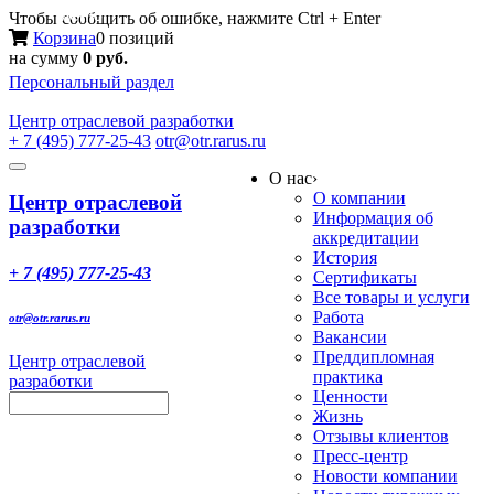
Меню
Чтобы сообщить об ошибке, нажмите Ctrl + Enter
Корзина
0 позиций
на сумму
0 руб.
Персональный раздел
Центр
отраслевой разработки
+ 7 (495) 777-25-43
otr@otr.rarus.ru
Toggle
О нас
›
navigation
О компании
Центр отраслевой
Информация об
разработки
аккредитации
История
+ 7 (495) 777-25-43
Сертификаты
Все товары и услуги
Работа
otr@otr.rarus.ru
Вакансии
Преддипломная
Центр отраслевой
практика
разработки
Ценности
Жизнь
Отзывы клиентов
Пресс-центр
Новости компании