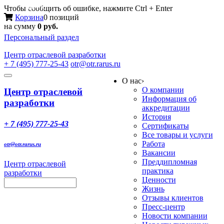
Меню
Чтобы сообщить об ошибке, нажмите Ctrl + Enter
Корзина
0 позиций
на сумму
0 руб.
Персональный раздел
Центр
отраслевой разработки
+ 7 (495) 777-25-43
otr@otr.rarus.ru
Toggle
О нас
›
navigation
О компании
Центр отраслевой
Информация об
разработки
аккредитации
История
+ 7 (495) 777-25-43
Сертификаты
Все товары и услуги
Работа
otr@otr.rarus.ru
Вакансии
Преддипломная
Центр отраслевой
практика
разработки
Ценности
Жизнь
Отзывы клиентов
Пресс-центр
Новости компании