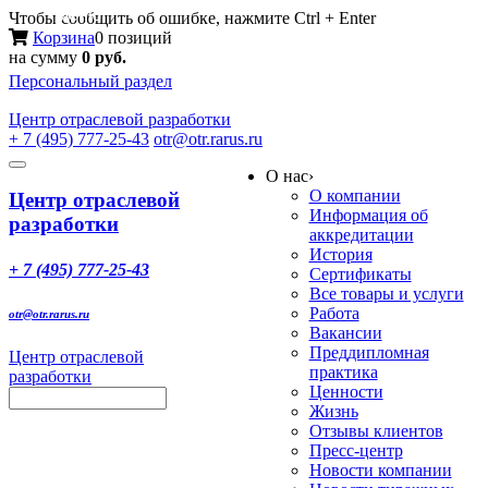
Меню
Чтобы сообщить об ошибке, нажмите Ctrl + Enter
Корзина
0 позиций
на сумму
0 руб.
Персональный раздел
Центр
отраслевой разработки
+ 7 (495) 777-25-43
otr@otr.rarus.ru
Toggle
О нас
›
navigation
О компании
Центр отраслевой
Информация об
разработки
аккредитации
История
+ 7 (495) 777-25-43
Сертификаты
Все товары и услуги
Работа
otr@otr.rarus.ru
Вакансии
Преддипломная
Центр отраслевой
практика
разработки
Ценности
Жизнь
Отзывы клиентов
Пресс-центр
Новости компании