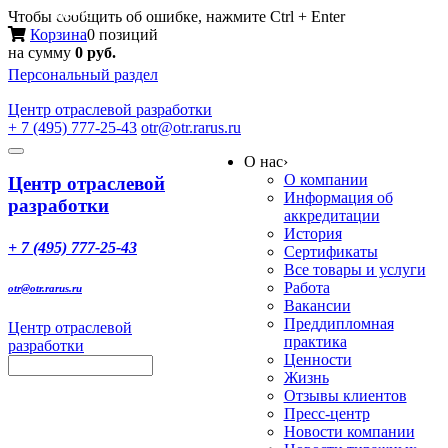
Меню
Чтобы сообщить об ошибке, нажмите Ctrl + Enter
Корзина
0 позиций
на сумму
0 руб.
Персональный раздел
Центр
отраслевой разработки
+ 7 (495) 777-25-43
otr@otr.rarus.ru
Toggle
О нас
›
navigation
О компании
Центр отраслевой
Информация об
разработки
аккредитации
История
+ 7 (495) 777-25-43
Сертификаты
Все товары и услуги
Работа
otr@otr.rarus.ru
Вакансии
Преддипломная
Центр отраслевой
практика
разработки
Ценности
Жизнь
Отзывы клиентов
Пресс-центр
Новости компании