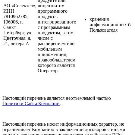
продукте или
АО «Селектел»,
лицензиатом
ИНН
программного
7810962785,
продукта,
хранения
196006, г.
интегрированного
информационных баз
Санкт-
с программным
Пользователя
Петербург, ул.
продуктом, в том
Цветочная, д.
числе с
21, литера А
расширением или
мобильным
приложением,
правообладателем
которого является
Оператор.
Настоящий перечень является неотъемлемой частью
Политики Сайта Компании
.
Настоящий перечень носит информационных характер, не
ограничивает Компанию в заключении договоров с иными
лицами, сведения о которых доводятся до субъектов ПДн