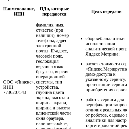
Наименование,
ПДн, которые
Цель передачи
ИНН
передаются
фамилия, имя,
отчество (при
наличии), номер
сбор веб-аналитики
телефона, адрес
использования
электронной
аналитической прог
почты, IP-адрес,
Яндекс Метрика;
часовой пояс,
геолокация,
расчет стоимости сер
версия и язык
«Яндекс.Маршрутиза
браузера, версия
демо-доступа к
операционной
указанному сервису,
ООО «Яндекс»,
системы, тип
презентации сервиса,
ИНН
устройства,
приобретения сервиса
7736207543
глубина цвета
экрана, высота и
работы сервиса для
ширина экрана,
верификации запросо
ширина и высота
отличия реальных лю
клиентской части
от роботов, с целью с
окна браузера,
аналитики для настр
наличие cookies,
таргетированной рек
наличие javascript,