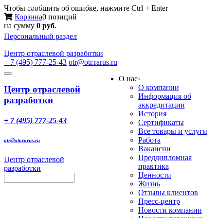
Меню
Чтобы сообщить об ошибке, нажмите Ctrl + Enter
Корзина
0 позиций
на сумму
0 руб.
Персональный раздел
Центр
отраслевой разработки
+ 7 (495) 777-25-43
otr@otr.rarus.ru
Toggle
О нас
›
navigation
О компании
Центр отраслевой
Информация об
разработки
аккредитации
История
+ 7 (495) 777-25-43
Сертификаты
Все товары и услуги
Работа
otr@otr.rarus.ru
Вакансии
Преддипломная
Центр отраслевой
практика
разработки
Ценности
Жизнь
Отзывы клиентов
Пресс-центр
Новости компании