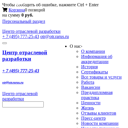
Меню
Чтобы сообщить об ошибке, нажмите Ctrl + Enter
Корзина
0 позиций
на сумму
0 руб.
Персональный раздел
Центр
отраслевой разработки
+ 7 (495) 777-25-43
otr@otr.rarus.ru
Toggle
О нас
›
navigation
О компании
Центр отраслевой
Информация об
разработки
аккредитации
История
+ 7 (495) 777-25-43
Сертификаты
Все товары и услуги
Работа
otr@otr.rarus.ru
Вакансии
Преддипломная
Центр отраслевой
практика
разработки
Ценности
Жизнь
Отзывы клиентов
Пресс-центр
Новости компании