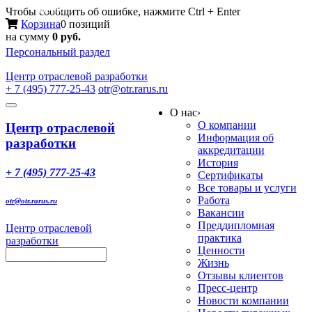
Меню
Чтобы сообщить об ошибке, нажмите Ctrl + Enter
Корзина
0 позиций
на сумму
0 руб.
Персональный раздел
Центр
отраслевой разработки
+ 7 (495) 777-25-43
otr@otr.rarus.ru
Toggle
О нас
›
navigation
О компании
Центр отраслевой
Информация об
разработки
аккредитации
История
+ 7 (495) 777-25-43
Сертификаты
Все товары и услуги
Работа
otr@otr.rarus.ru
Вакансии
Преддипломная
Центр отраслевой
практика
разработки
Ценности
Жизнь
Отзывы клиентов
Пресс-центр
Новости компании