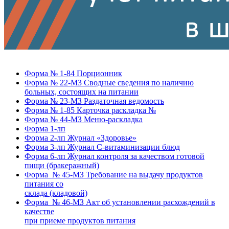
Форма № 1-84 Порционник
Форма № 22-M3 Сводные сведения по наличию
больных, состоящих на питании
Форма № 23-МЗ Раздаточная ведомость
Форма № 1-85 Карточка раскладка №
Форма № 44-МЗ Меню-раскладка
Форма 1-лп
Форма 2-лп Журнал «Здоровье»
Форма 3-лп Журнал C-витаминизации блюд
Форма 6-лп Журнал контроля за качеством готовой
пищи (бракеражный)
Форма № 45-МЗ Требование на выдачу продуктов
питания со
склада (кладовой)
Форма № 46-МЗ Акт об установлении расхождений в
качестве
при приеме продуктов питания