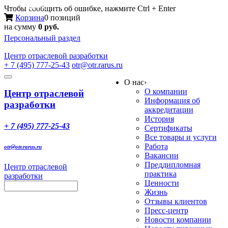
Меню
Чтобы сообщить об ошибке, нажмите Ctrl + Enter
Корзина
0 позиций
на сумму
0 руб.
Персональный раздел
Центр
отраслевой разработки
+ 7 (495) 777-25-43
otr@otr.rarus.ru
Toggle
О нас
›
navigation
О компании
Центр отраслевой
Информация об
разработки
аккредитации
История
+ 7 (495) 777-25-43
Сертификаты
Все товары и услуги
Работа
otr@otr.rarus.ru
Вакансии
Преддипломная
Центр отраслевой
практика
разработки
Ценности
Жизнь
Отзывы клиентов
Пресс-центр
Новости компании