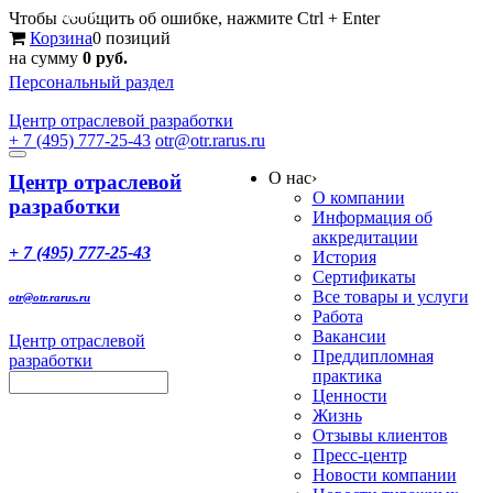
Меню
Чтобы сообщить об ошибке, нажмите Ctrl + Enter
Корзина
0 позиций
на сумму
0 руб.
Персональный раздел
Центр
отраслевой разработки
+ 7 (495) 777-25-43
otr@otr.rarus.ru
Toggle
О нас
›
navigation
Центр отраслевой
О компании
разработки
Информация об
аккредитации
+ 7 (495) 777-25-43
История
Сертификаты
Все товары и услуги
otr@otr.rarus.ru
Работа
Вакансии
Центр отраслевой
Преддипломная
разработки
практика
Ценности
Жизнь
Отзывы клиентов
Пресс-центр
Новости компании