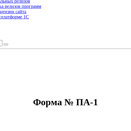
альных релизов
а релизов программ
цензии сайта
а платформе 1С
Форма № ПA-1