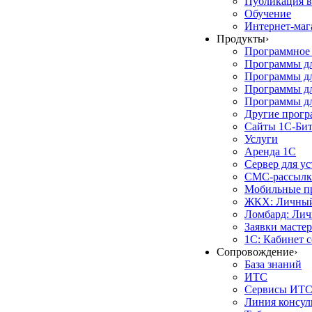
Публикация в
Обучение
Интернет-маг
Продукты
›
Программное 
Программы д
Программы дл
Программы д
Программы дл
Другие прог
Сайты 1С-Би
Услуги
Аренда 1С
Сервер для у
СМС-рассылк
Мобильные п
ЖКХ: Личный
Ломбард: Лич
Заявки масте
1С: Кабинет 
Сопровождение
›
База знаний
ИТС
Сервисы ИТ
Линия консул