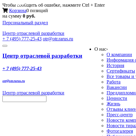
Меню
Чтобы сообщить об ошибке, нажмите Ctrl + Enter
Корзина
0 позиций
на сумму
0 руб.
Персональный раздел
Центр
отраслевой разработки
+ 7 (495) 777-25-43
otr@otr.rarus.ru
Toggle
О нас
›
navigation
О компании
Центр отраслевой разработки
Информация о
История
+ 7 (495) 777-25-43
Сертификаты
Все товары и
otr@otr.rarus.ru
Работа
Вакансии
Центр отраслевой разработки
Преддипломна
Ценности
Жизнь
Отзывы клие
Пресс-центр
Новости ком
Новости тир
Фотогалерея