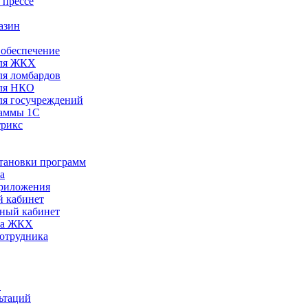
 прессе
азин
обеспечение
ля ЖКХ
я ломбардов
ля НКО
я госучреждений
раммы 1С
трикс
становки программ
а
риложения
 кабинет
ный кабинет
ра ЖКХ
сотрудника
С
ьтаций