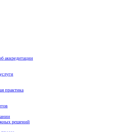
б аккредитации
 услуги
я практика
нтов
пании
ажных решений