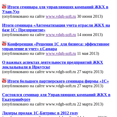
Итоги семинара для управляющих компаний ЖКХ в
Улан-Удэ
(опубликовано на сайте
www.vdgb-soft.ru
30 июня 2013)
Итоги семинара «Автоматизация учета отрасли ЖКХ на
базе 1С: Предприятие»
(опубликовано на сайте
www.vdgb-soft.ru
14 июня 2013)
Конференция «Решения 1С для бизнеса: эффективное
управление и учет» г.Самара
(опубликовано на сайте
www.vdgb-soft.ru
11 мая 2013)
О важных аспектах деятельности предприятий ЖКХ
докладывали в Иркутске
(опубликовано на сайте www.vdgb-soft.ru 27 марта 2013)
Итоги большого партнерского семинара фирмы «1С»
(опубликовано на сайте www.vdgb-soft.ru 27 марта 2013)
Состоялся семинар для Управляющих компаний ЖКХ в
Екатеринбурге
(опубликовано на сайте www.vdgb-soft.ru 22 марта 2013)
Лидеры продаж 1С-Битрикс в 2012 году