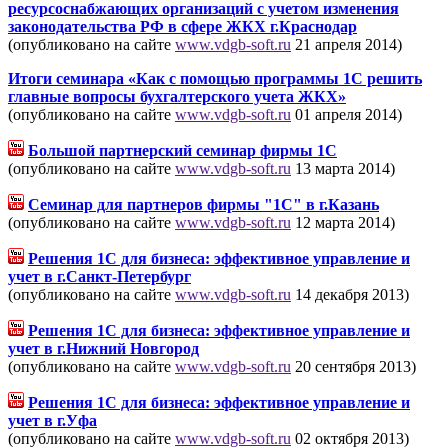
ресурсоснабжающих организаций с учетом изменения
законодательства РФ в сфере ЖКХ г.Краснодар
(опубликовано на сайте
www.vdgb-soft.ru
21 апреля 2014)
Итоги семинара «Как с помощью программы 1С решить
главные вопросы бухгалтерского учета ЖКХ»
(опубликовано на сайте
www.vdgb-soft.ru
01 апреля 2014)
Большой партнерский семинар фирмы 1С
(опубликовано на сайте
www.vdgb-soft.ru
13 марта 2014)
Семинар для партнеров фирмы "1С" в г.Казань
(опубликовано на сайте
www.vdgb-soft.ru
12 марта 2014)
Решения 1С для бизнеса: эффективное управление и
учет в г.Санкт-Петербург
(опубликовано на сайте
www.vdgb-soft.ru
14 декабря 2013)
Решения 1С для бизнеса: эффективное управление и
учет в г.Нижний Новгород
(опубликовано на сайте
www.vdgb-soft.ru
20 сентября 2013)
Решения 1С для бизнеса: эффективное управление и
учет в г.Уфа
(опубликовано на сайте
www.vdgb-soft.ru
02 октября 2013)