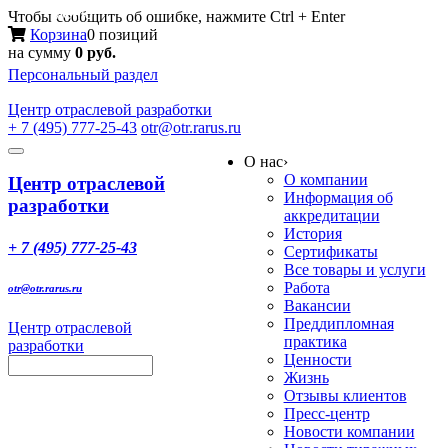
Меню
Чтобы сообщить об ошибке, нажмите Ctrl + Enter
Корзина
0 позиций
на сумму
0 руб.
Персональный раздел
Центр
отраслевой разработки
+ 7 (495) 777-25-43
otr@otr.rarus.ru
Toggle
О нас
›
navigation
О компании
Центр отраслевой
Информация об
разработки
аккредитации
История
+ 7 (495) 777-25-43
Сертификаты
Все товары и услуги
Работа
otr@otr.rarus.ru
Вакансии
Преддипломная
Центр отраслевой
практика
разработки
Ценности
Жизнь
Отзывы клиентов
Пресс-центр
Новости компании