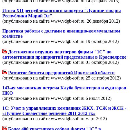
(опубликовано на сайте www.vdgb-soft.ru 14 февраля 2013)
Итоги XII республиканского конкурса "Лучшие товары
Республики Марий Эл"
(опубликовано на сайте www.vdgb-soft.ru 26 декабря 2012)
Практика работы с долгами в жилищно-коммунальном
хозяйстве
(опубликовано на сайте www.vdgb-soft.ru 19 октября 2012)
Достижения ведущих партнеров фирмы "1С" по
автоматизации предприятий представлены в Красноярске
(опубликовано на сайте www.vdgb-soft.ru 01 октября 2012)
Развитие бизнеса предприятий Иркутской области
(опубликовано на сайте www.vdgb-soft.ru 25 сентября 2012)
143-ая московская встреча Клуба бухгалтеров и аудиторов
НКО
(опубликовано на сайте www.vdgb-soft.ru 6 июля 2012)
1С: Учет в управляющих компаниях ЖКХ, ТСЖ и ЖСК -
«Лучшее Совместное решение 2011-2012 гг.»
(опубликовано на сайте www.vdgb-soft.ru март 2012)
Более 400 участников собрал Форум "1С" в