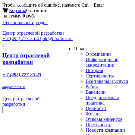
Меню
Чтобы сообщить об ошибке, нажмите Ctrl + Enter
Корзина
0 позиций
на сумму
0 руб.
Персональный раздел
Центр
отраслевой разработки
+ 7 (495) 777-25-43
otr@otr.rarus.ru
Toggle
О нас
›
navigation
О компании
Центр отраслевой
Информация об
разработки
аккредитации
История
+ 7 (495) 777-25-43
Сертификаты
Все товары и услуги
Работа
otr@otr.rarus.ru
Вакансии
Преддипломная
Центр отраслевой
практика
разработки
Ценности
Жизнь
Отзывы клиентов
Пресс-центр
Новости компании