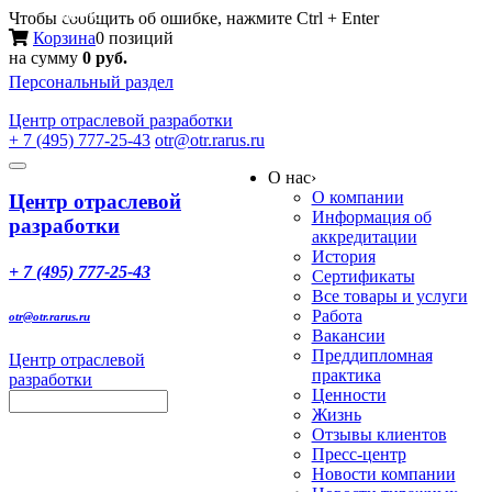
Меню
Чтобы сообщить об ошибке, нажмите Ctrl + Enter
Корзина
0 позиций
на сумму
0 руб.
Персональный раздел
Центр
отраслевой разработки
+ 7 (495) 777-25-43
otr@otr.rarus.ru
Toggle
О нас
›
navigation
О компании
Центр отраслевой
Информация об
разработки
аккредитации
История
+ 7 (495) 777-25-43
Сертификаты
Все товары и услуги
Работа
otr@otr.rarus.ru
Вакансии
Преддипломная
Центр отраслевой
практика
разработки
Ценности
Жизнь
Отзывы клиентов
Пресс-центр
Новости компании