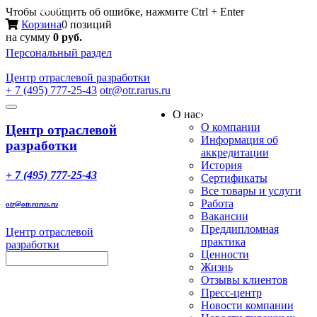
Меню
Чтобы сообщить об ошибке, нажмите Ctrl + Enter
Корзина
0 позиций
на сумму
0 руб.
Персональный раздел
Центр
отраслевой разработки
+ 7 (495) 777-25-43
otr@otr.rarus.ru
Toggle
О нас
›
navigation
О компании
Центр отраслевой
Информация об
разработки
аккредитации
История
+ 7 (495) 777-25-43
Сертификаты
Все товары и услуги
Работа
otr@otr.rarus.ru
Вакансии
Преддипломная
Центр отраслевой
практика
разработки
Ценности
Жизнь
Отзывы клиентов
Пресс-центр
Новости компании