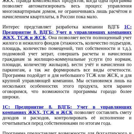
ЖКХ. Правда комплексных продуктов, когда одна программа
позволяет автоматизировать весь процесс управления
многоквартирным домом, не ограничиваясь лишь расчётом и
начислением квартплаты, в России пока мало.
Интерес представляет разработка компании ВДГБ
1С:
Предприятие 8. ВДГБ: Учет в управляющих компаниях
ЖКХ, ТСЖ и ЖСК
. Она позволяет вести полноценный учет
жилого и нежилого фондов (этажность, количество подъездов,
площадь, количество помещений, тип собственности и т.д.),
подомовой учет затрат, совершать расчеты и начисления
гражданам за жилищно-коммунальные услуги (по нормам,
площади, количеству жильцов), вести учёт и начисления по
паркингам, а так же формировать все виды отчетности.
Программа подойдет и для небольшого ТСЖ или ЖСК, и для
крупной управляющей компании. Мы остановимся лишь на
нескольких особенностях этого продукта, хотя заранее
оговоримся, что возможности программы гораздо более
широки.
1С: Предприятие 8. ВДГБ: Учет в управляющих
компаниях ЖКХ, ТСЖ и ЖСК
позволяет составлять смету
доходов и расходов, контролировать её исполнение и
отчитываться перед собственниками по итогам года.
Программа предоставляет возможности для бухгалтерского и