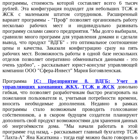
программы, стоимость которой составляет всего 6 тысяч
рублей. Эта конфигурация подходит для небольших ТСЖ и
ЖСК с маленьким штатом сотрудников. Расширенный
вариант программы - "Проф" позволяет организовать работу
несколько рабочих мест и индивидуально развивать
программу силами самого предприятия. "Мы долго выбирали,
сравнили много программ для управления домами и сделали
вывод, что продукт "ВДГБ" - это оптимальное соотношение
цены и качества. Заказали конфигурацию сразу на пять
рабочих мест. Возможность работы в одной базе нескольких
отделов позволяет оперативно обмениваться данными - это
очень удобно", - рассказывает юрист-консульт управляющей
компании ООО "Сфера-Инвест" Мария Богоявленская.
Программа
1С: Предприятие 8. ВДГБ: Учет в
управляющих компаниях ЖКХ, ТСЖ и ЖСК
довольно
гибкая, что позволяет разработчикам быстро реагировать на
пожелания пользователя и, учитывая потребности времени,
вносить необходимые дополнения. Недавно в рамках
программы стало возможным проводить голосование
собственников, а в скором будущем создатели планируют
дополнить свой продукт возможностями для хранения данных
об энергоёмкости дома. "Мы начали работать в этой
программе год назад, - рассказывает главный бухгалтер ТСЖ
"Лахта-А" Яна Касаткина - тогда ещё можно было говорить о