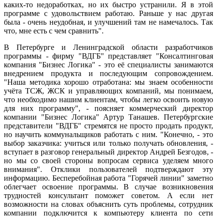
каких-то недоработках, но их быстро устранили. Я в этой
программе с удовольствием работаю. Раньше у нас другая
была - очень неудобная, и улучшений там не намечалось. Так
что, мне есть с чем сравнить".
В Петербурге и Ленинградской области разработчиков
программы - фирму "ВДГБ" представляет "Консалтинговая
компания "Бизнес Логика" - это её специалисты занимаются
внедрением продукта и последующим сопровождением.
"Наша методика хорошо отработана: мы знаем особенности
учёта ТСЖ, ЖСК и управляющих компаний, мы понимаем,
что необходимо нашим клиентам, чтобы легко освоить новую
для них программу", - поясняет коммерческий директор
компании "Бизнес Логика" Артур Танашев. Петербургские
представители "ВДГБ" стремятся не просто продать продукт,
но научить коммунальщиков работать с ним. "Конечно, - это
выбор заказчика: учиться или только получать обновления, -
вступает в разговор генеральный директор Андрей Безгодов, -
но мы со своей стороны вопросам сервиса уделяем много
внимания". Отклики пользователей подтверждают эту
информацию. Бесперебойная работа "Горячей линии" заметно
облегчает освоение программы. В случае возникновения
трудностей консультант поможет советом. А если нет
возможности на словах объяснить суть проблемы, сотрудник
компании подключится к компьютеру клиента по сети