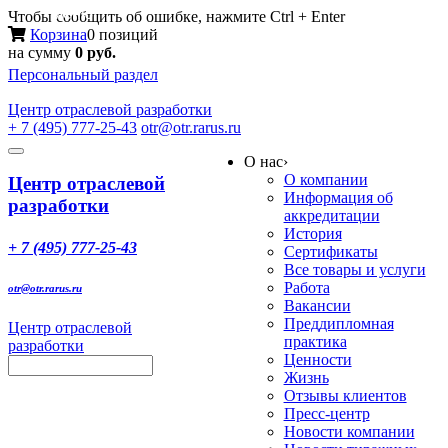
Меню
Чтобы сообщить об ошибке, нажмите Ctrl + Enter
Корзина
0 позиций
на сумму
0 руб.
Персональный раздел
Центр
отраслевой разработки
+ 7 (495) 777-25-43
otr@otr.rarus.ru
Toggle
О нас
›
navigation
О компании
Центр отраслевой
Информация об
разработки
аккредитации
История
+ 7 (495) 777-25-43
Сертификаты
Все товары и услуги
Работа
otr@otr.rarus.ru
Вакансии
Преддипломная
Центр отраслевой
практика
разработки
Ценности
Жизнь
Отзывы клиентов
Пресс-центр
Новости компании