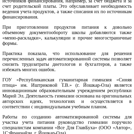
источников финансирования, например, за счет бюджета и за
счет родительской платы. Это обуславливает необходимость
ведения учета продуктов, а также списания их по источникам
финансирования.
При приготовлении продуктов питания к довольно
объемному документообороту школы добавляются также
«меню-раскладки», калькуляции и прочие многостраничные
формы.
Практика показала, что использование для решения
перечисленных задач автоматизированной системы позволяет
снизить трудозатраты диетологов и бухгалтеров, а также
избежать многих ошибок.
ГОУ «Республиканская гуманитарная гимназия «Синяя
птица» им. Иштриковой Т.В.» (г. Йошкар-Ола) является
инновационным образовательным учреждением республики
Марий Эл. Деятельность гимназии основана на оригинальных
авторских идеях, технологиях и осуществляется в
соответствии с индивидуальным учебным планом.
Работы по созданию автоматизированной системы для
участка учета питания руководство гимназии поручило
специалистам компании «Все Для ГлавБуха» (ООО «Автор»,
1С:Франчайзи, г. Йошкар-Ола).