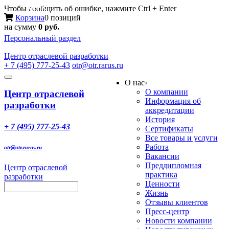
Меню
Чтобы сообщить об ошибке, нажмите Ctrl + Enter
Корзина
0 позиций
на сумму
0 руб.
Персональный раздел
Центр
отраслевой разработки
+ 7 (495) 777-25-43
otr@otr.rarus.ru
Toggle
О нас
›
navigation
О компании
Центр отраслевой
Информация об
разработки
аккредитации
История
+ 7 (495) 777-25-43
Сертификаты
Все товары и услуги
Работа
otr@otr.rarus.ru
Вакансии
Преддипломная
Центр отраслевой
практика
разработки
Ценности
Жизнь
Отзывы клиентов
Пресс-центр
Новости компании