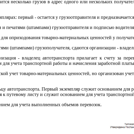
ится несколько грузов в адрес одного или нескольких получат
плярах: первый - остается у грузоотправителя и предназначаетс
и и печатями (штампами) грузоотправителя и подписью водителя
я для оприходования товарно-материальных ценностей у получате
ями (штампами) грузополучателя, сдаются организации - владел
изация - владелец автотранспорта прилагает к счету за пере
м для учета транспортной работы и начисления заработной плат
ской учет товарно-материальных ценностей, но организован учет 
цу автотранспорта. Первый экземпляр служит основанием для ра
тся к путевому листу и служит основанием для учета транспортно
анием для учета выполненных объемов перевозок.