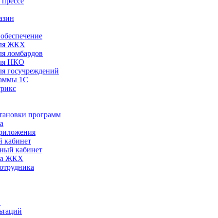
 прессе
азин
обеспечение
ля ЖКХ
я ломбардов
ля НКО
я госучреждений
раммы 1С
трикс
становки программ
а
риложения
 кабинет
ный кабинет
ра ЖКХ
сотрудника
С
ьтаций