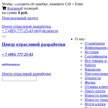
Меню
Чтобы сообщить об ошибке, нажмите Ctrl + Enter
Корзина
0 позиций
на сумму
0 руб.
Персональный раздел
Центр
отраслевой разработки
+ 7 (495) 777-25-43
otr@otr.rarus.ru
Toggle
О нас
›
navigation
О компании
Центр отраслевой разработки
Информация о
История
+ 7 (495) 777-25-43
Сертификаты
Все товары и
otr@otr.rarus.ru
Работа
Вакансии
Центр отраслевой разработки
Преддипломна
Ценности
Жизнь
Отзывы клие
Пресс-центр
Новости ком
Новости тир
Фотогалерея