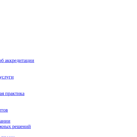
б аккредитации
 услуги
я практика
нтов
пании
ажных решений