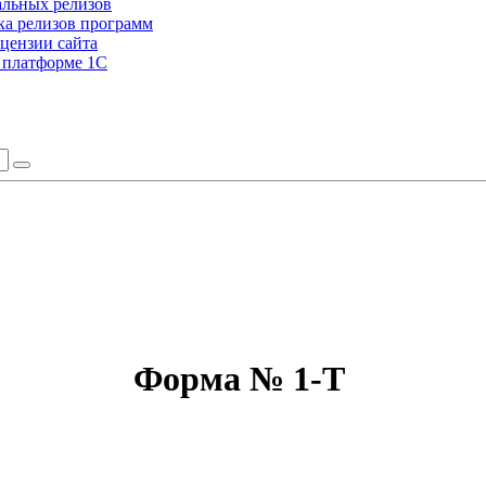
альных релизов
а релизов программ
цензии сайта
а платформе 1С
Форма № 1-T