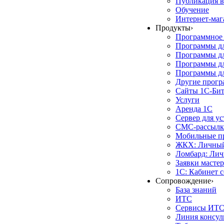
Публикация в
Обучение
Интернет-маг
Продукты
›
Программное 
Программы д
Программы дл
Программы д
Программы дл
Другие прог
Сайты 1С-Би
Услуги
Аренда 1С
Сервер для у
СМС-рассылк
Мобильные п
ЖКХ: Личный
Ломбард: Лич
Заявки масте
1С: Кабинет 
Сопровождение
›
База знаний
ИТС
Сервисы ИТ
Линия консул