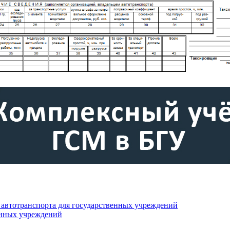
автотранспорта для государственных учреждений
енных учреждений