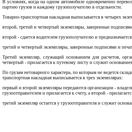
В условиях, когда на одном автомобиле одновременно перевоз
партию грузов и каждому грузополучателю в отдельности.
Товарно-транспортная накладная выписывается в четырех экзем
второй, третий и четвертый экземпляры, заверенные подписям
второй - сдается водителем грузополучателю и предназначаетс
третий и четвертый экземпляры, заверенные подписями и печат
Третий экземпляр, служащий основанием для расчетов, орган
четвертый - прилагается к путевому листу и служит основание
По грузам нетоварного характера, по которым не ведется склад
транспортная накладная выписывается в трех экземплярах:
первый и второй экземпляры передаются организации - владель
грузоотправителем и прилагается к счету, а второй - прилагае
третий экземпляр остается у грузоотправителя и служит основ