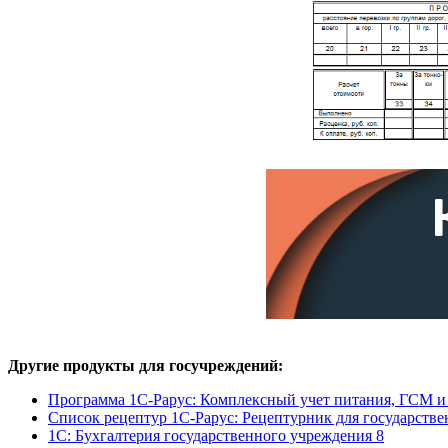
Другие продукты для госучреждений:
Программа 1С-Рарус: Комплексный учет питания, ГСМ и 
Список рецептур 1С-Рарус: Рецептурник для государств
1С: Бухгалтерия государственного учреждения 8