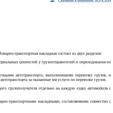
Скачать в формате MS-Excel
оварно-транспортная накладная состоит из двух разделов:
ериальных ценностей у грузоотправителей и оприходования их
дельцами автотранспорта, выполнившими перевозку грузов, и
автотранспорта за оказанные им услуги по перевозке грузов.
дого грузополучателя отдельно на каждую ездку автомобиля с
оварно-транспортными накладными, составляемыми совместно с